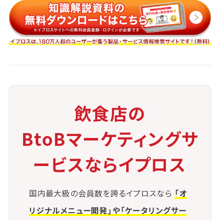
プレイの配置
③通行ピークの把握
時間帯ごとの人の流れをデータで把握し、
プロモーションや仕込みに反映
飲食店の
④近隣住民・オフィスとの関係構築
BtoBマーケティングサ
ービスならイプロス
常連確保のために、クーポンや挨拶を通じ
た関係づくりを強化
国内最大級の会員数を誇るイプロスなら
「オ
⑤季節イベントの活用
リジナルメニュー開発」や「ケータリングサー