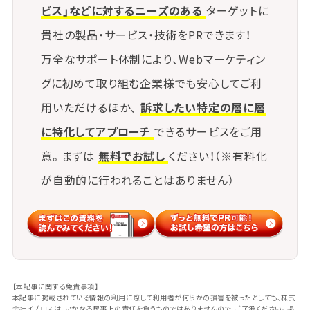
ビス」などに対するニーズのある
ターゲットに
春夏秋冬の変化に応じた外観装飾やメニュ
貴社の製品・サービス・技術をPRできます！
ー展開で話題性を創出
万全なサポート体制により、Webマーケティン
グに初めて取り組む企業様でも安心してご利
・⑥SNSとの連携
用いただけるほか、
訴求したい特定の層に層
に特化してアプローチ
できるサービスをご用
路面店の"見える"強みを活かし、店前の様
意。まずは
無料でお試し
ください！（※有料化
子や通行人のリアクションを発信
が自動的に行われることはありません）
これらの工夫を積み重ねることで、単なる"通りすがり
の店"ではなく、"目指して来る店"として認識されるよ
うになります。
【本記事に関する免責事項】
本記事に掲載されている情報の利用に際して利用者が何らかの損害を被ったとしても、株式
会社イプロスは、いかなる民事上の責任を負うものではありませんので、ご了承ください。掲