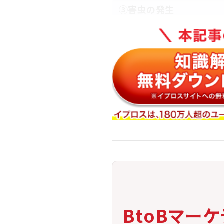
③害虫の発生
ハエやゴキブリが繁殖する環境に
→ 油脂の残留を減らすとともに
④他店からの苦情
共用排水管を詰まらせた場合、損
→ 管理記録を取って責任の所在
こうした問題を回避するためには、日々の清掃
BtoBマー