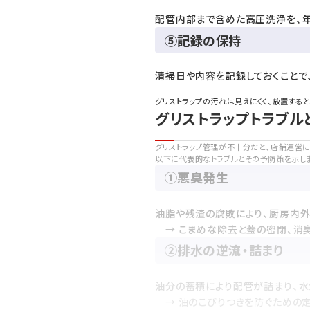
配管内部まで含めた高圧洗浄を、
⑤記録の保持
清掃日や内容を記録しておくことで
グリストラップの汚れは見えにくく、放置する
グリストラップトラブル
グリストラップ管理が不十分だと、店舗運営
以下に代表的なトラブルとその予防策を示し
①悪臭発生
油脂や残渣の腐敗により、厨房内
→ こまめな除去と蓋の密閉、消
②排水の逆流・詰まり
油分の蓄積により配管が詰まり、水
→ 油のこびりつきを防ぐための