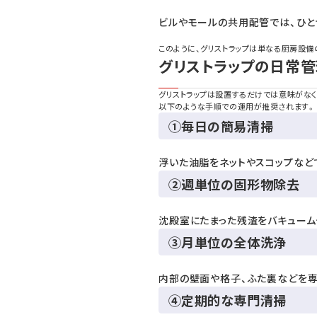
ビルやモールの共用配管では、ひ
このように、グリストラップは単なる厨房設
グリストラップの日常
グリストラップは設置するだけでは意味がな
以下のような手順での運用が推奨されます。
①毎日の簡易清掃
浮いた油脂をネットやスコップなど
②週単位の固形物除去
沈殿室にたまった残渣をバキューム
③月単位の全体洗浄
内部の壁面や格子、ふた裏などを
④定期的な専門清掃