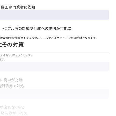
年数回専門業者に依頼
、トラブル時の対応や行政への説明が可能に
と短期間で状態が悪化するため、ルール化とスケジュール管理が鍵となります。
とその対策
に大きな支障をきたします。
ます。
外に臭いが充満
臭剤活用で対処
が流れなくなる
定期洗浄が不可欠