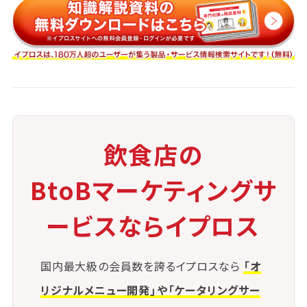
③強みを打ち出すキャッチコピー
料理、接客、内装など、他店との違いを明確に伝える文
章を工夫
④口コミへの丁寧な返信
ポジティブな投稿には感謝を、ネガティブな投稿には
冷静に対応することで信頼度を上げる
飲食店の
⑤季節ごとのメニュー更新
BtoBマーケティングサ
季節限定やイベントメニューを定期的に更新し、常
に"動き"のある印象を与える
ービスならイプロス
⑥データ分析の活用
アクセス数、クリック率、予約率などをもとに、掲載内
国内最大級の会員数を誇るイプロスなら
「オ
容を随時改善していく こうした施策を継続すること
リジナルメニュー開発」や「ケータリングサー
で、グルメサイトが"来店のきっかけ"として確実に機能