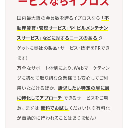
ービスならイプロス
特に中古物件の売買や投資物件としての紹介におい
ては、
管理組合の活動実態や財務状況が購入判断に直結す
国内最大級の会員数を誇るイプロスなら
「不
るため、情報の正確な取得と説明が不可欠です。
動産賃貸・管理サービス」や「ビルメンテナン
スサービス」などに対するニーズのある
ター
ゲットに貴社の製品・サービス・技術をPRでき
ます！
万全なサポート体制により、Webマーケティン
グに初めて取り組む企業様でも安心してご利
用いただけるほか、
訴求したい特定の層に層
に特化してアプローチ
できるサービスをご用
意。まずは
無料でお試し
ください！（※有料化
が自動的に行われることはありません）