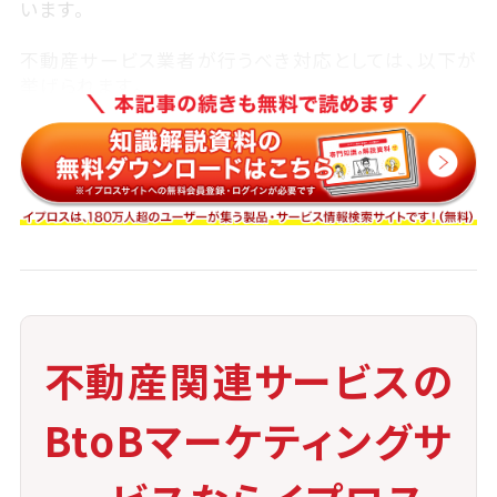
います。
不動産サービス業者が行うべき対応としては、以下が
挙げられます。
◉ 管理組合への資料請求
総会議事録、修繕履歴、積立金残高などの
確認
◉ 管理会社との連携
不動産関連サービスの
物件案内時や契約手続き時における最新
BtoBマーケティングサ
情報の収集