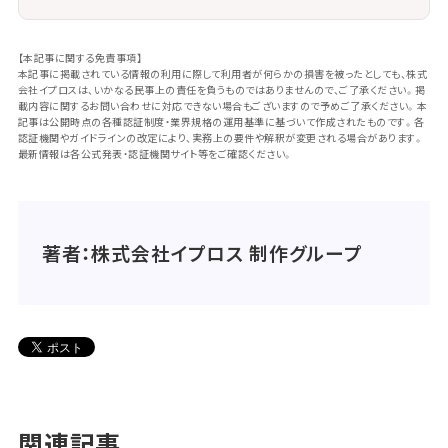
【本記事に関する免責事項】
本記事に掲載されている情報の利用に際して利用者が何らかの損害を被ったとしても、株式
会社イプロスは、いかなる民事上の責任を負うものではありませんので、ご了承ください。掲
載内容に関するお問い合わせに対応できない場合もございますので予めご了承ください。本
記事は公開時点の各種認証制度・業界規格の運用基準に基づいて作成されたものです。各
認証機関やガイドラインの改定により、実務上の要件や解釈が変更される場合があります。
最新情報は各公式発表・認証機関サイト等をご確認ください。
著者：株式会社イプロス 制作グループ
関連記事