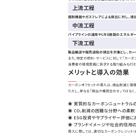
上流工程
掘削機器やガスフレアによる排出に対し、排
中流工程
パイプラインの運用やLNG施設のエネルギ
下流工程
製品輸送や販売過程の排出を対象とし、カー
また、特定の燃料・サービスに対して「カーボ
消費者の環境意識に訴求する取り組みも行わ
メリットと導入の効果
カーボンオフセットの導入は、排出削減と環
ただし、単なる「排出の帳尻合わせ」ではなく
◉ 実質的なカーボンニュートラル
◉ CO₂削減の困難な分野への柔
◉ ESG投資やサプライヤー評価
◉ ブランドイメージや社会的信用
導入に際しては、適切なカーボンクレジット（