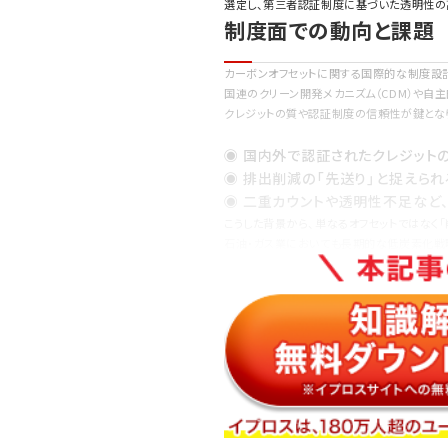
選定し、第三者認証制度に基づいた透明性の
制度面での動向と課題
カーボンオフセットに関する国際的な制度設
国連のクリーン開発メカニズム（CDM）や自主
クレジットの質や認証制度の信頼性が鍵とな
◉ 国内外で認証されたクレジット
◉ 排出削減の「先送り」と捉えら
◉ 二重カウントや透明性不足など
こうした背景から、単なるオフセットではなく
石油・ガス業においても長期的な低炭素化戦