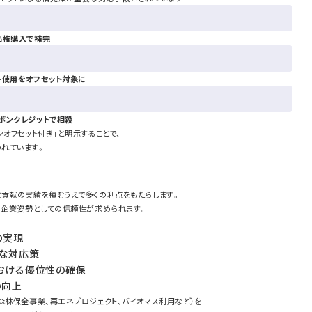
出権購入で補完
ー使用をオフセット対象に
ボンクレジットで相殺
ンオフセット付き」と明示することで、
れています。
境貢献の実績を積むうえで多くの利点をもたらします。
、企業姿勢としての信頼性が求められます。
の実現
軟な対応策
における優位性の確保
の向上
森林保全事業、再エネプロジェクト、バイオマス利用など）を