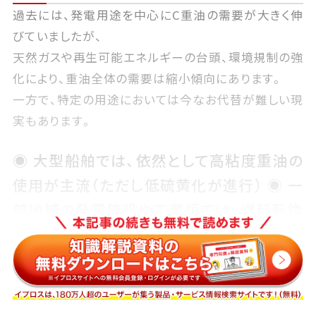
過去には、発電用途を中心にC重油の需要が大きく伸
びていましたが、
天然ガスや再生可能エネルギーの台頭、環境規制の強
化により、重油全体の需要は縮小傾向にあります。
一方で、特定の用途においては今なお代替が難しい現
実もあります。
◉ 大型船舶では、依然として高粘度重油の
使用が主流（ただし低硫黄化が進行） ◉ 一
部地域の発電施設や工業炉では、燃料転換
が進まないケースも残存 ◉ 発展途上国で
は、設備投資が困難なため、重油が主燃料
として根強く使用されている
これらの状況を踏まえ、石油・ガス業では重油の需要