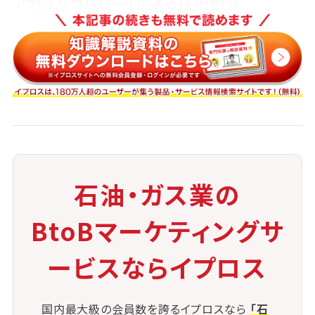
アガスリカバリー）による排出削減
◉ 遠隔監視・AI制御によるフレア量の最小
化と燃焼効率の最適化
◉ 小型ガスタービンや発電設備によるエネ
ルギー有効活用
これらの取り組みによって、フレアスタックの「安全装
置」としての本来の機能は維持しつつ、
環境への悪影響を最小限に抑えることが可能となりつ
石油・ガス業の
つあります。
BtoBマーケティングサ
ービスならイプロス
国内最大級の会員数を誇るイプロスなら
「石