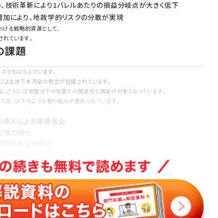
の、技術革新により1バレルあたりの損益分岐点が大きく低下
増加により、地政学的リスクの分散が実現
おける戦略的資源として、
されています。
の課題
リスクもはらんでいます。
による地下水汚染の懸念が指摘されています。
染、さらには地盤沈下や地震との関連性も議論の対象となっています。
るため、以下のような取り組みが進められています。
の導入による環境保全
管理の強化
の説明責任の徹底
可能な開発が模索されている状況です。