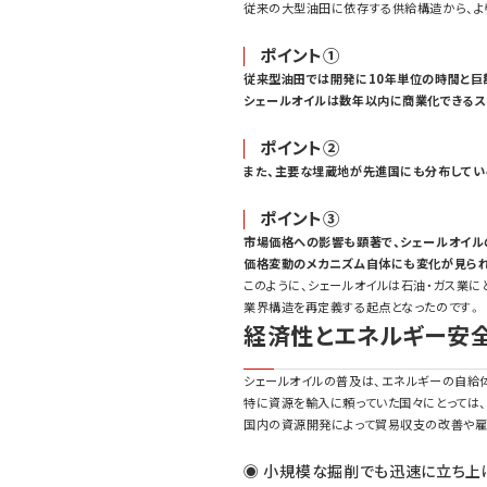
従来の大型油田に依存する供給構造から、よ
ポイント①
従来型油田では開発に10年単位の時間と巨
シェールオイルは数年以内に商業化できるス
ポイント②
また、主要な埋蔵地が先進国にも分布してい
ポイント③
市場価格への影響も顕著で、シェールオイル
価格変動のメカニズム自体にも変化が見ら
このように、シェールオイルは石油・ガス業に
業界構造を再定義する起点となったのです。
経済性とエネルギー安
シェールオイルの普及は、エネルギーの自給
特に資源を輸入に頼っていた国々にとっては、
国内の資源開発によって貿易収支の改善や雇
◉ 小規模な掘削でも迅速に立ち上