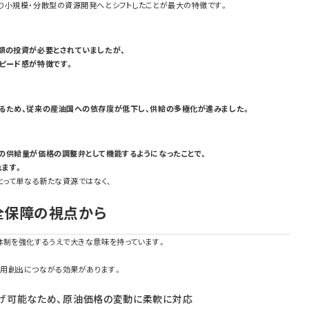
り小規模・分散型の資源開発へとシフトしたことが最大の特徴です。
額の投資が必要とされていましたが、
ピード感が特徴です。
るため、従来の産油国への依存度が低下し、供給の多極化が進みました。
の供給量が価格の調整弁として機能するようになったことで、
れます。
とって単なる新たな資源ではなく、
全保障の視点から
体制を強化するうえで大きな意味を持っています。
用創出につながる効果があります。
げ可能なため、原油価格の変動に柔軟に対応