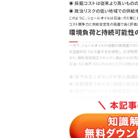
◉ 採掘コストは従来より高いもの
◉ 政治リスクの低い地域での供給
このように、シェールオイルは石油・ガス業に
コスト競争力と供給安定性の両面で高く評価
環境負荷と持続可能性
一方で、シェールオイルの採掘は環境面での
水圧破砕法では大量の水を使用し、化学物質
また、掘削現場周辺でのメタン漏出や大気汚
石油・ガス業界ではこれらのリスクに対応す
◉ 地下水モニタリングや浄化設備
◉ 採掘現場でのメタン回収と排出
◉ 環境アセスメントと地域住民へ
これらの施策を通じて、環境と調和した持続