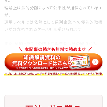
す。
理論上は法的分離によって公平性が担保されています
が、
運用レベルでは依然として系列企業への優先的取扱
いが疑念視されるケースも見受けられます。
また、契約トラブルの防止や消費者保護の観点から、
情報の開示と説明責任が強く求められるようになって
おり、ガバナンスの強化が不可欠です。
◉ 導管事業と小売部門の情報遮断体制
（チャイニーズウォール）の整備
◉ 公平な接続・供給ルールの運用とその監
視体制の構築
◉ 消費者保護規定（クーリングオフ、表示