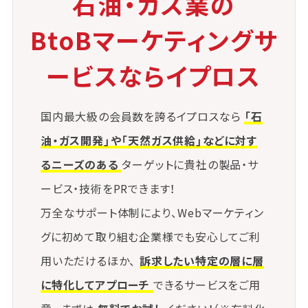
石油・ガス業の
義務など）への適切な対応
BtoBマーケティングサ
これらの対応を適切に行うことが、法制度のもとでの
信頼性確保と持続的な事業運営に直結します。
ービスならイプロス
国内最大級の会員数を誇るイプロスなら
「石
油・ガス開発」や「天然ガス供給」などに対す
るニーズのある
ターゲットに貴社の製品・サ
ービス・技術をPRできます！
万全なサポート体制により、Webマーケティン
グに初めて取り組む企業様でも安心してご利
用いただけるほか、
訴求したい特定の層に層
に特化してアプローチ
できるサービスをご用