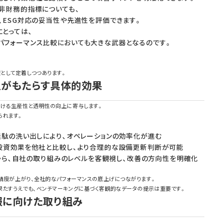
非財務的指標についても、
、ESG対応の妥当性や先進性を評価できます。
とっては、
パフォーマンス比較においても大きな武器となるのです。
として定着しつつあります。
入がもたらす具体的効果
おける生産性と透明性の向上に寄与します。
られます。
無駄の洗い出しにより、オペレーションの効率化が進む
投資効果を他社と比較し、より合理的な設備更新判断が可能
点から、自社の取り組みのレベルを客観視し、改善の方向性を明確化
の精度が上がり、全社的なパフォーマンスの底上げにつながります。
果たすうえでも、ベンチマーキングに基づく客観的なデータの提示は重要です。
服に向けた取り組み