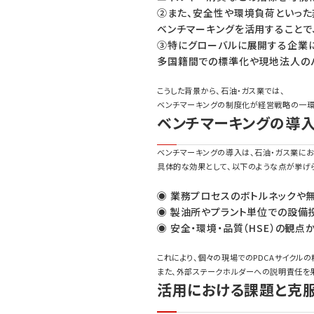
②また、安全性や環境負荷といった
ベンチマーキングを活用することで
③特にグローバルに展開する企業に
多国籍間での標準化や現地法人の
こうした背景から、石油・ガス業では、
ベンチマーキングの制度化が経営戦略の一環
ベンチマーキングの導
ベンチマーキングの導入は、石油・ガス業に
具体的な効果として、以下のような点が挙げ
◉ 業務プロセスのボトルネックや
◉ 製油所やプラント単位での設備
◉ 安全・環境・品質（HSE）の観
これにより、個々の現場でのPDCAサイクル
また、外部ステークホルダーへの説明責任を
活用における課題と克