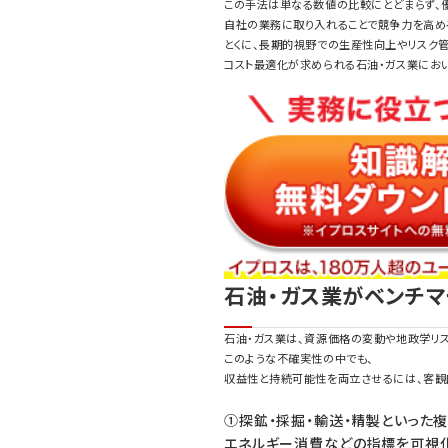
この手法は単なる数値の比較にとどまらず、
自社の業務に取り入れることで競争力を高める
とくに、長期的視野での生産性向上やリスク管
コスト最適化が求められる石油・ガス業にお
石油・ガス業がベンチマ
石油・ガス業は、資源価格の変動や地政学リ
このような不確実性の中でも、
収益性と持続可能性を両立させるには、客観
①探鉱・採掘・輸送・精製といった
エネルギー消費などの指標を可視化