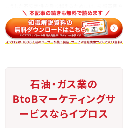
こうした不安定性を乗り越えるためには、技術革新や
資源回収率の向上、サプライチェーン全体の最適化が
不可欠です。
◉ 環境影響に対する評価・監視体制の強
化
◉ 開発プロセスの効率化と回収技術の高
度化
◉ 地域社会との信頼構築と合意形成の推
石油・ガス業の
進
BtoBマーケティングサ
これらの対策が進むことで、シェールガスの持続可能
ービスならイプロス
な活用が現実のものとなっていきます。