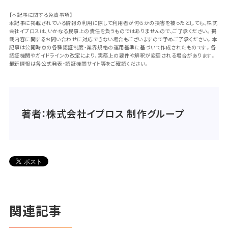
【本記事に関する免責事項】
本記事に掲載されている情報の利用に際して利用者が何らかの損害を被ったとしても、株式
会社イプロスは、いかなる民事上の責任を負うものではありませんので、ご了承ください。掲
載内容に関するお問い合わせに対応できない場合もございますので予めご了承ください。本
記事は公開時点の各種認証制度・業界規格の運用基準に基づいて作成されたものです。各
認証機関やガイドラインの改定により、実務上の要件や解釈が変更される場合があります。
最新情報は各公式発表・認証機関サイト等をご確認ください。
著者：株式会社イプロス 制作グループ
関連記事