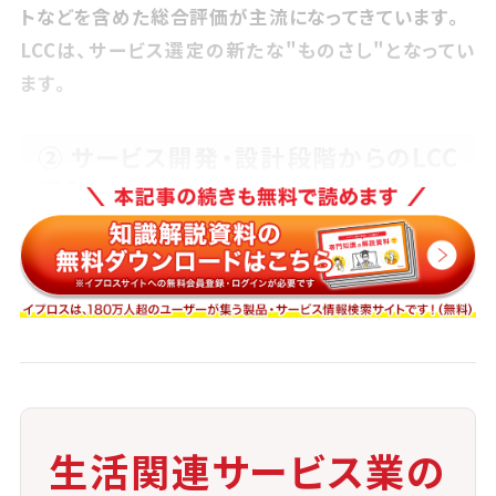
トなどを含めた総合評価が主流になってきています。
LCCは、サービス選定の新たな"ものさし"となってい
ます。
② サービス開発・設計段階からのLCC
導入
新たなサービスを開発する段階から、利用者のLCCを
意識した設計が進んでいます。
例えば、メンテナンスの簡便化や長期保証制度などが
その一例です。
③ 行政・自治体との連携強化
公共サービスや助成制度においても、LCCを考慮した
生活関連サービス業の
事業計画や補助金設計が増加しています。