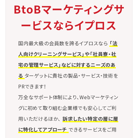
住民の生活に密着した支援とLCCの視点が融合するこ
BtoBマーケティングサ
とで、より効果的な政策運営が可能になります。
ービスならイプロス
④ LCCと環境配慮の接点拡大
国内最大級の会員数を誇るイプロスなら
「法
省エネ・省資源を前提としたサービス選定は、環境負
荷の低減にも寄与します。
人向けクリーニングサービス」や「社員寮・社
持続可能性を重視する企業や個人にとって、LCCは重
宅の管理サービス」などに対するニーズのあ
要な判断材料となっています。
る
ターゲットに貴社の製品・サービス・技術を
PRできます！
⑤ 顧客満足・リピート率向上への貢献
万全なサポート体制により、Webマーケティン
長期的に安心して使えるサービスは、結果的に顧客満
グに初めて取り組む企業様でも安心してご利
足度が高まり、リピート利用や紹介につながります。
用いただけるほか、
訴求したい特定の層に層
LCCを重視することで、事業の持続性そのものも高ま
に特化してアプローチ
できるサービスをご用
ります。