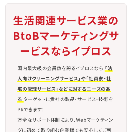
わせたサウナ複合施設が登場し、
生活関連サービス業の枠を超えた新しい業態へと進
生活関連サービス業の
化を遂げています。
BtoBマーケティングサ
④ 自宅サウナ・移動型サウナの需要増
ービスならイプロス
個人の自由な時間を求める動きに合わせ、自宅設置
型や可動式サウナの市場も拡大中です。
国内最大級の会員数を誇るイプロスなら
「法
日常の中にサウナ体験を取り入れる需要が高まってい
ます。
人向けクリーニングサービス」や「社員寮・社
宅の管理サービス」などに対するニーズのあ
⑤ サステナビリティとの両立
る
ターゲットに貴社の製品・サービス・技術を
木材の調達やエネルギー消費に配慮した、環境負荷
PRできます！
の少ないサウナ運営への関心も高まっています。
万全なサポート体制により、Webマーケティン
持続可能なサービスのあり方が問われる時代に、サウ
グに初めて取り組む企業様でも安心してご利