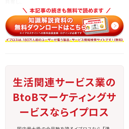
共有し、
視覚的に効果を理解してもらう工夫が有効です。
感染症対策と衛生基準の強化
施術施設の清掃体制やスタッフの衛生教育を徹底す
ることで、
安全で安心できる環境を整えています。
専門チームによる対応体制構築
生活関連サービス業の
エンバーミング専門スタッフとディレクター、搬送担当
BtoBマーケティングサ
などが連携し、
情報共有と作業分担を行う体制が重要です。
ービスならイプロス
アフターケアの強化
国内最大級の会員数を誇るイプロスなら
「法