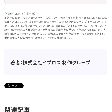
【本記事に関する免責事項】
本記事に掲載されている情報の利用に際して利用者が何らかの損害を被ったとしても、株式
会社イプロスは、いかなる民事上の責任を負うものではありませんので、ご了承ください。掲
載内容に関するお問い合わせに対応できない場合もございますので予めご了承ください。本
記事は公開時点の各種認証制度・業界規格の運用基準に基づいて作成されたものです。各
認証機関やガイドラインの改定により、実務上の要件や解釈が変更される場合があります。
最新情報は各公式発表・認証機関サイト等をご確認ください。
著者：株式会社イプロス 制作グループ
関連記事