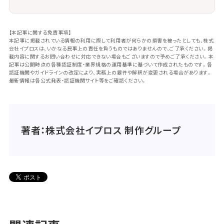
【本記事に関する免責事項】
本記事に掲載されている情報の利用に際して利用者が何らかの損害を被ったとしても、株式
会社イプロスは、いかなる民事上の責任を負うものではありませんので、ご了承ください。掲
載内容に関するお問い合わせに対応できない場合もございますので予めご了承ください。本
記事は公開時点の各種認証制度・業界規格の運用基準に基づいて作成されたものです。各
認証機関やガイドラインの改定により、実務上の要件や解釈が変更される場合があります。
最新情報は各公式発表・認証機関サイト等をご確認ください。
著者：株式会社イプロス 制作グループ