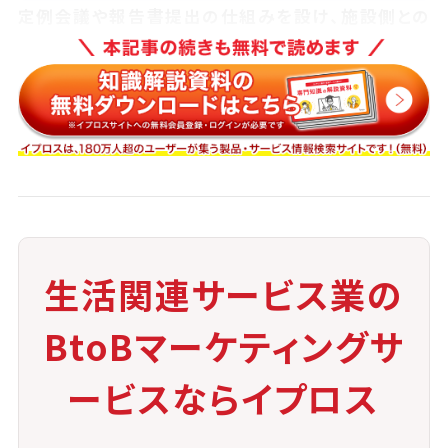
定例会議や報告書提出の仕組みを設け、施設側との
連携を密にすることで、
現場での対応力が向上し、ミスやトラブルの防止につ
ながります。
③ 防犯カメラや入退室管理との連携
強化
人的警備に加えて、防犯設備の活用を進めることで、
少人数でも高いセキュリティレベルを維持できます。
生活関連サービス業の
異常検知の迅速化にも効果があります。
BtoBマーケティングサ
④ イベントや緊急訓練の実施
ービスならイプロス
定期的に避難訓練や不審者対応訓練を実施し、
警備員とスタッフの連携強化を図るとともに、利用者