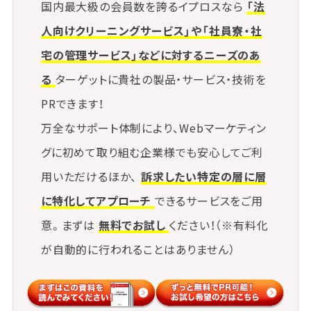
国内最大級の会員数を誇るイプロスなら
「法
にも安心感を提供できます。
人向けクリーニングサービス」や「社員寮・社
⑤ パートタイムや地域警備との組み合
宅の管理サービス」などに対するニーズのあ
わせ
る
ターゲットに貴社の製品・サービス・技術を
夜間だけ、休日だけといった柔軟な警備シフトを組む
PRできます！
ことで、コストを抑えつつ必要な時間帯の警備体制を
万全なサポート体制により、Webマーケティン
確保できます。
グに初めて取り組む企業様でも安心してご利
地域の高齢者活用もひとつの手段です。
用いただけるほか、
訴求したい特定の層に層
に特化してアプローチ
できるサービスをご用
意。まずは
無料でお試し
ください！（※有料化
が自動的に行われることはありません）