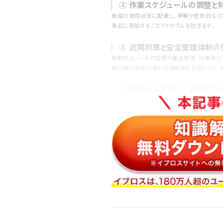
② 作業スケジュールの調整と
施設の使用状況に配慮し、早朝や定休日など
事前に周知することでトラブルを防ぎます。
③ 近隣対策と安全管理体制の
飛散防止シートの設置や養生処理、作業員の
施工時の安全対策と近隣配慮を万全に行いま
④ 実績ある業者との長期的な
価格だけでなく、アフター対応や報告書の精
信頼できる業者と継続的な契約を結ぶことが
⑤ 外壁洗浄履歴の記録と定期
洗浄の実施履歴や効果を記録し、
次回の最適な洗浄時期やメンテナンス計画に