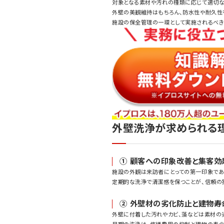
対象となる素材や汚れの種類に応じて適切な
外壁の美観維持はもちろん、防水性や耐久性
施設の保全管理の一環として実施されるべき
外壁洗浄が求められる
① 顧客への印象改善と集客効
施設の外観は来訪者にとっての第一印象であ
定期的な洗浄で清潔感を保つことが、信頼の
② 外壁材の劣化防止と建物寿
外壁に付着した汚れやカビ、藻などは素材の
早期の洗浄は、修繕費用の抑制と建物の寿命