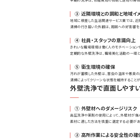
③ 近隣環境との調和と地域イ
地域に根差した生活関連サービス業では、近
清掃の行き届いた外観は、周囲への好影響を
④ 社員・スタッフの意識向上
きれいな職場環境は働く人のモチベーション
定期的な外壁洗浄は、職場美化活動の一環と
⑤ 衛生環境の確保
汚れが蓄積した外壁は、害虫の温床や悪臭の
清掃によってクリーンな状態を維持すること
外壁洗浄で直面しやす
① 外壁材へのダメージリスク
高圧洗浄や薬剤の使用によって、外壁材が傷
素材に適した方法を慎重に選定する必要があ
② 高所作業による安全性の確