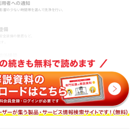
利用者への通知
影響の少ない時間帯を選んで洗浄を行い、
整備
安全装備の徹底など、
す。
関係構築
度などを評価し、
、品質維持の近道です。
点検の導入
反映させる体制を整えます。