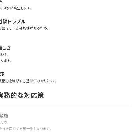
合、
リスクが発生します。
近隣トラブル
影響を与える可能性があるため、
難しさ
いと、
ります。
確
技術力を判断する基準がわかりにくく、
実務的な対応策
実施
えで、
全性を両立する第一歩となります。