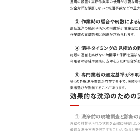
足場の設置や高所作業車の使用が必要な場
安全対策を徹底しないと転落事故などの重大
③ 作業時の騒音や飛散による
高圧洗浄の騒音や汚水の飛散が近隣施設に
作業前の事前告知と配慮が求められます。
④ 清掃タイミングの見極めの
施設の運営を妨げない時間帯や季節を選ばな
利用者の導線や業務に支障をきたす場合があ
⑤ 専門業者の選定基準が不明
多くの外壁洗浄業者が存在する中で、実績や
業者選びが難航することがあります。
効果的な洗浄のための
① 洗浄前の現地調査と診断の
外壁の材質や汚れの状態を正確に把握したう
最適な洗浄方法を選定することが、効果と安