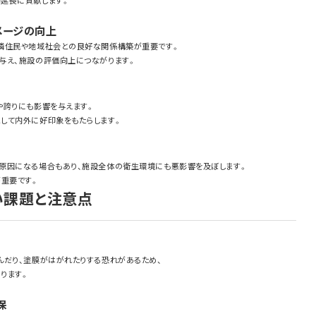
メージの向上
隣住民や地域社会との良好な関係構築が重要です。
与え、施設の評価向上につながります。
や誇りにも影響を与えます。
して内外に好印象をもたらします。
原因になる場合もあり、施設全体の衛生環境にも悪影響を及ぼします。
が重要です。
い課題と注意点
んだり、塗膜がはがれたりする恐れがあるため、
ります。
保