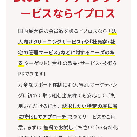
ユーザー体験を向上させます。
ービスならイプロス
⑤ 口コミ促進型の紹介制度
既存顧客が新規顧客を紹介した場合に双方に特典を
国内最大級の会員数を誇るイプロスなら
「法
与える仕組みを作り、
人向けクリーニングサービス」や「社員寮・社
顧客ベースの拡大を図ります。
宅の管理サービス」などに対するニーズのあ
る
ターゲットに貴社の製品・サービス・技術を
PRできます！
万全なサポート体制により、Webマーケティン
グに初めて取り組む企業様でも安心してご利
用いただけるほか、
訴求したい特定の層に層
に特化してアプローチ
できるサービスをご用
意。まずは
無料でお試し
ください！（※有料化