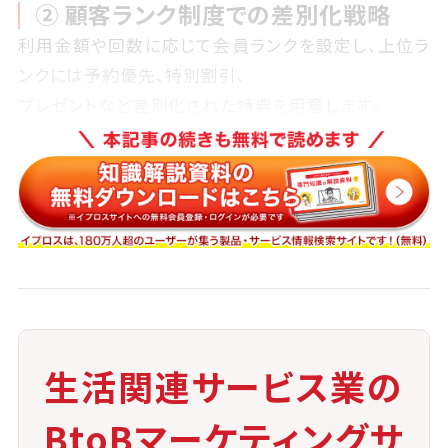
② 顧客ランク制度での差別化戦略
利用金額や回数に応じて会員ランクを設定し、上位ラ
ンクには予約優先、特別割引、
プレゼントなど差別化された特典を用意します。
③ 誕生日・記念日などのパーソナル特
典
「自分のことを覚えてくれている」と感じさせる特典を
提供することで、
顧客の心理的距離を縮めることができます。
④ スマホアプリやLINE連携での利便
性向上
生活関連サービス業の
ポイントの確認、特典利用、予約などをスマホで完結で
BtoBマーケティングサ
きる仕組みを整えることで、