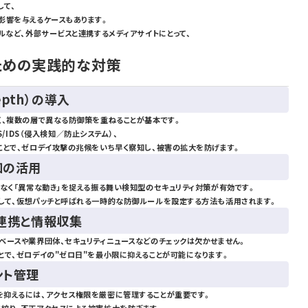
して、
影響を与えるケースもあります。
ルなど、外部サービスと連携するメディアサイトにとって、
。
ための実践的な対策
Depth）の導入
く、複数の層で異なる防御策を重ねることが基本です。
）、IPS/IDS（侵入検知／防止システム）、
ことで、ゼロデイ攻撃の兆候をいち早く察知し、被害の拡大を防げます。
知の活用
なく「異常な動き」を捉える振る舞い検知型のセキュリティ対策が有効です。
して、仮想パッチと呼ばれる一時的な防御ルールを設定する方法も活用されます。
連携と情報収集
ベースや業界団体、セキュリティニュースなどのチェックは欠かせません。
とで、ゼロデイの"ゼロ日"を最小限に抑えることが可能になります。
ント管理
抑えるには、アクセス権限を厳密に管理することが重要です。