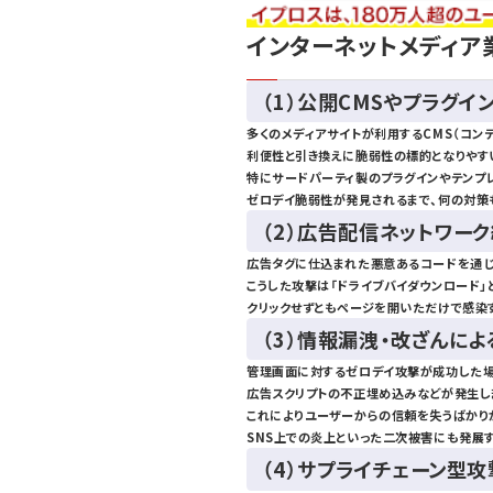
インターネットメディア
（1）公開CMSやプラグ
多くのメディアサイトが利用するCMS（コン
利便性と引き換えに脆弱性の標的となりやす
特にサードパーティ製のプラグインやテンプ
ゼロデイ脆弱性が発見されるまで、何の対策
（2）広告配信ネットワー
広告タグに仕込まれた悪意あるコードを通じ
こうした攻撃は「ドライブバイダウンロード」
クリックせずともページを開いただけで感染
（3）情報漏洩・改ざんに
管理画面に対するゼロデイ攻撃が成功した場
広告スクリプトの不正埋め込みなどが発生し
これによりユーザーからの信頼を失うばかりか
SNS上での炎上といった二次被害にも発展
（4）サプライチェーン型