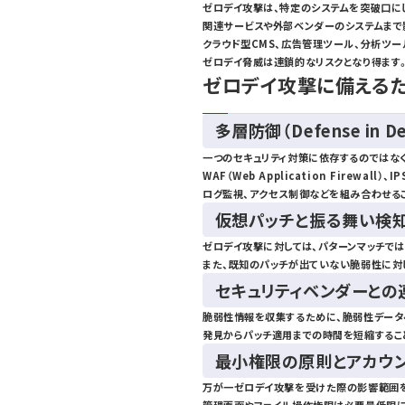
ゼロデイ攻撃は、特定のシステムを突破口に
関連サービスや外部ベンダーのシステムまで
クラウド型CMS、広告管理ツール、分析ツー
ゼロデイ脅威は連鎖的なリスクとなり得ます
ゼロデイ攻撃に備える
多層防御（Defense in 
一つのセキュリティ対策に依存するのではな
WAF（Web Application Firewall
ログ監視、アクセス制御などを組み合わせる
仮想パッチと振る舞い検
ゼロデイ攻撃に対しては、パターンマッチでは
また、既知のパッチが出ていない脆弱性に対
セキュリティベンダーとの
脆弱性情報を収集するために、脆弱性データ
発見からパッチ適用までの時間を短縮するこ
最小権限の原則とアカウ
万が一ゼロデイ攻撃を受けた際の影響範囲を