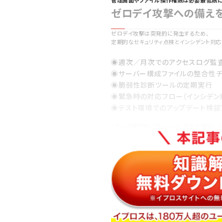
管理画面やファイル操作権限は必要最低限に
ゼロデイ攻撃への備え
ゼロデイ攻撃は突発的に発生するため、
定期的なセキュリティ点検とインシデント対応
◉週次／月次でのアクセスログ監
◉サーバー構成ファイルの整合性チ
◉脆弱性診断ツールの定期実行
◉緊急時の対応フロー（インシデン
◉テスト環境でのアップデート検証
これらを継続的に行うことで、未知の脅威にも