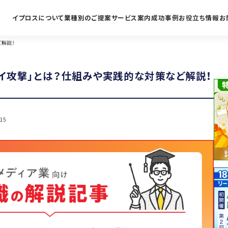
イプロスについて
業種別のご提案
サービス案内
成功事例
お役立ち情報
お
ど解説！
デイ攻撃」とは？仕組みや実践的な対策など解説！
.15