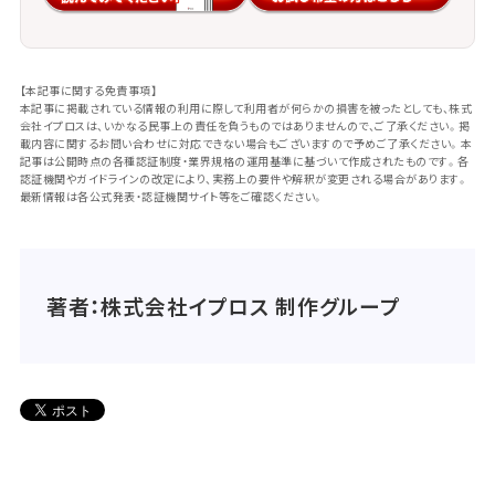
【本記事に関する免責事項】
本記事に掲載されている情報の利用に際して利用者が何らかの損害を被ったとしても、株式
会社イプロスは、いかなる民事上の責任を負うものではありませんので、ご了承ください。掲
載内容に関するお問い合わせに対応できない場合もございますので予めご了承ください。本
記事は公開時点の各種認証制度・業界規格の運用基準に基づいて作成されたものです。各
認証機関やガイドラインの改定により、実務上の要件や解釈が変更される場合があります。
最新情報は各公式発表・認証機関サイト等をご確認ください。
著者：株式会社イプロス 制作グループ