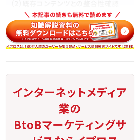
（2）既存コンテンツとの整合性確認
画像やスクリプトなどがhttpのまま埋め込まれている
と、SSL化されたページ内で
「混在コンテンツ（Mixed Content）」の警告が出る
ことがあります。
全ページ・全要素のURLを見直す作業が発生します。
（3）証明書の更新と管理
SSL証明書には有効期限があり、定期的な更新が必
インターネットメディア
要です。
更新忘れやミスにより、サイトが一時的に非表示にな
業の
るケースもあるため、
BtoBマーケティングサ
スケジュール管理や自動更新の仕組みづくりが重要で
す。