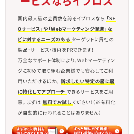
ービスならイプロス
（4）広告タグや外部スクリプトの対応
国内最大級の会員数を誇るイプロスなら
「SE
広告や分析用の外部タグもSSLに対応している必要
Oサービス」や「Webマーケティング促進」な
があります。
どに対するニーズのある
ターゲットに貴社の
未対応のスクリプトは読み込まれなくなるため、事前
の確認と差し替えが必要です。
製品・サービス・技術をPRできます！
万全なサポート体制により、Webマーケティン
グに初めて取り組む企業様でも安心してご利
用いただけるほか、
訴求したい特定の層に層
に特化してアプローチ
できるサービスをご用
意。まずは
無料でお試し
ください！（※有料化
が自動的に行われることはありません）