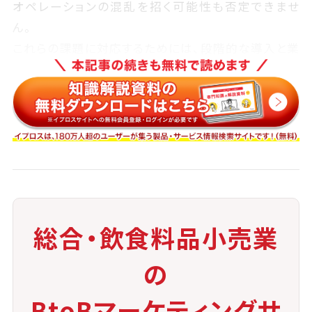
オペレーションの混乱を招く可能性も否定できませ
ん。
これらの課題に対応するためには、段階的な導入と業
務フローの見直しが鍵となります。
たとえば、高回転商品に絞った先行導入や、
トレーニングプログラムを通じた現場教育の強化な
ど、運用面の工夫が必要です。
加えて、保守・更新のランニングコストを見据えた長期
的な投資判断も重要になります。
総合・飲食料品小売業
の
BtoBマーケティングサ