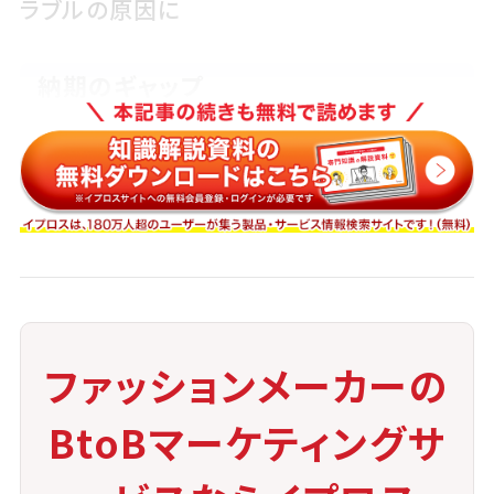
ラブルの原因に
納期のギャップ
現地マーケットにおけるシーズン設定と自
社の生産リードタイムとのずれ
返品・補修対応の困難さ
不良品対応が遅れ、関係性が悪化するリス
ファッションメーカーの
ク
BtoBマーケティングサ
不正利用リスク