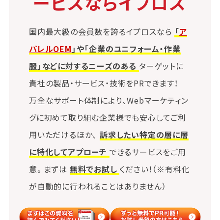
ービスならイプロス
著作権やデザイン模倣に対する保護が弱い
国との取引におけるリスク管理
国内最大級の会員数を誇るイプロスなら
「
ア
パレルOEM
」や「企業のユニフォーム・作業
コスト構造の不透明化
服」などに対するニーズのある
ターゲットに
貴社の製品・サービス・技術をPRできます！
関税、送料、通貨変動による価格設定の複
万全なサポート体制により、Webマーケティン
雑化
グに初めて取り組む企業様でも安心してご利
これらに対しては、次のような対応が有効です。
用いただけるほか、
訴求したい特定の層に層
に特化してアプローチ
できるサービスをご用
◉通関知識と法務スキルの習得：社内に貿
意。まずは
無料でお試し
ください！（※有料化
易実務担当を置くか、外部専門家と連携 ◉
が自動的に行われることはありません）
契約の標準化と明文化：取引条件を明文化
し、誤解や紛争を未然に防ぐ ◉現地パート