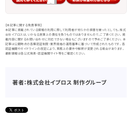
ナー企業の選定：代理店や物流業者との連
携強化により対応力を補完 ◉デジタル管
理ツールの導入：仕様書、納期、履歴、翻訳
【本記事に関する免責事項】
本記事に掲載されている情報の利用に際して利用者が何らかの損害を被ったとしても、株式
などを一元管理するクラウドツール活用 ◉
会社イプロスは、いかなる民事上の責任を負うものではありませんので、ご了承ください。掲
載内容に関するお問い合わせに対応できない場合もございますので予めご了承ください。本
記事は公開時点の各種認証制度・業界規格の運用基準に基づいて作成されたものです。各
サンプル送付プロセスの明確化：品質確認
認証機関やガイドラインの改定により、実務上の要件や解釈が変更される場合があります。
最新情報は各公式発表・認証機関サイト等をご確認ください。
を事前に行い、量産トラブルを防止
著者：株式会社イプロス 制作グループ