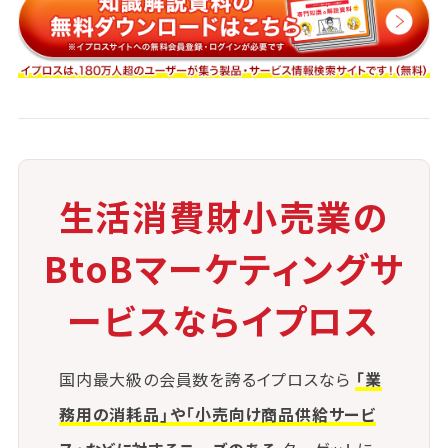
■AIによる自動モニタリングの活用と社内
チェック機能の補完
■SDGsやエシカル訴求など、新しい価値
観と法令の整合性確保
今後、消費者の目がより厳しくなる中で、生活消費財小
生活消費財小売業の
売業が求められるのは、「誠実な情報発信」と「根拠あ
る価値訴求」です。
BtoBマーケティングサ
ービスならイプロス
国内最大級の会員数を誇るイプロスなら
「業
務用の消耗品」や「小売向け商品供給サービ