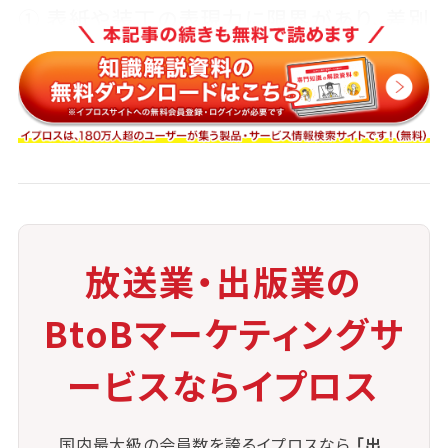
① 表紙や装丁の表現力に限界があり、差別
化が難しくなる場合がある
② 書店流通に対応していない形式もあり、
販路が限定されるケースも存在
加えて、ISBN取得や販売登録の煩雑さが個人出版者
にとっての障壁となることもあり、
柔軟性と制度の整備が今後の普及に向けた課題とさ
れています。
放送業・出版業の
BtoBマーケティングサ
ービスならイプロス
国内最大級の会員数を誇るイプロスなら
「出