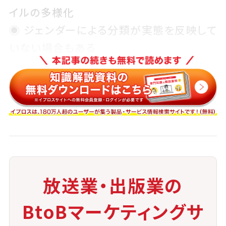
イルの多様化
◉ ジェンダーによる分類が実態を反映して
いない場合もある
◉ 同じ層内でも趣味嗜好やメディア接触時
間が大きく異なる
◉ 新たなメディアとの接触（動画配信サー
ビス等）を網羅しきれない
こうした課題を踏まえ、セグメント分類の高度化や、視
聴行動ベースの新しい分類指標の導入が求められて
います。
放送業・出版業の
BtoBマーケティングサ