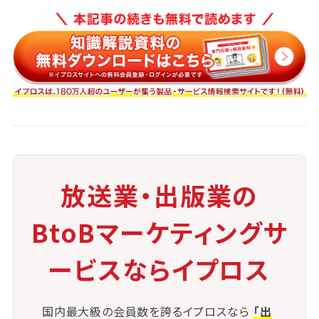
◉ 8K表示に対応する家庭用デバイスの普
及率がまだ低く、視聴環境に制限あり
◉ 制作スタッフの技術習得や新しいワーク
フローの確立も求められる
これらの課題に対し、コーデックの進化（HEVCなど）や
IP伝送技術の活用、
クラウド編集環境の導入などが進められており、8K映
放送業・出版業の
像のスムーズな流通を支える基盤整備が急がれてい
ます。
BtoBマーケティングサ
ービスならイプロス
国内最大級の会員数を誇るイプロスなら
「出