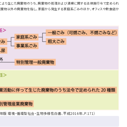
により生じた廃棄物のうち、廃棄物の処理および清掃に関する法律施行令で定められ
業廃棄物以外の廃棄物を指し、家庭から発生する家庭系ごみのほか、オフィスや飲食店か
年版 環境・循環型社会・生物多様性白書、平成2016年、P.171）