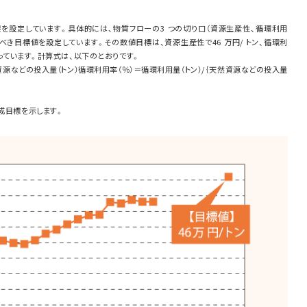
を設定しています。具体的には、物質フローの3 つの切り口（資源生産性、循環利用
すべき目標値を設定しています。その数値目標は、資源生産性で46 万円/ トン、循環利
なっています。計算式は、以下のとおりです。
天然資源などの投入量（トン）循環利用率（％）＝循環利用量（トン）/｛天然資源などの投入量
達成目標を示します。