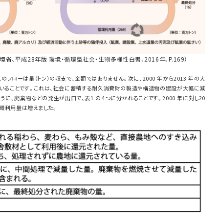
省、平成28年版 環境・循環型社会・生物多様性白書、2016年、P.169）
このフローは量（トン）の収支で、金額ではありません。次に、2000 年から2013 年の大
いることです。これは、社会に蓄積する耐久消費財の製造や構造物の建設が大幅に減
ように、廃棄物などの発生が出口で、表1 の４つに分かれることです。2000 年に対し20
循環利用量は増えました。