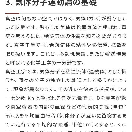
3. 気体分子運動論の基礎
真空は何もない空間ではなく、気体（ガス）が残存して
いる状態です。残存した気体は希薄気体と呼ばれ、真
空を考えるには、稀薄気体の性質を知る必要がありま
す。真空工学では、希薄気体の粘性や熱伝導、拡散を
取り扱います。これは、移動現象論、または輸送現象
と呼ばれる化学工学の一分野です。
真空工学では、気体分子を粘性流体（連続体）として扱
うか、個々の分子の独立した輸送として扱うかによっ
て、現象が異なります。その違いを決める指標が、クヌ
ーセン数 Kn と呼ばれる無次元量です。Dを真空配管
や真空容器の内部の直径などの代表的な径（単位：
m）、λを平均自由行程（気体分子が互いに衝突するま
でに走行する平均的な距離、単位：ｍ）とすると、Kn=