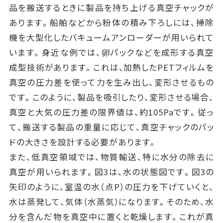
品を搬送するときに製品を持ち上げる真空チャックが
あります。船舶などから粉体の積み下ろしには、掃除
機を大型化したバキュームアンローダーが用いられて
います。身近な例では、卵パックなどを成形する真空
成型技術があります。これは、加熱したPETフィルムを
真空の圧力差を使って力を生み出し、変形させるもの
です。このように、製品を吸引したり、変形させる場合、
真空と大気の圧力差の限界値は、約105Paです。従っ
て、搬送する製品の重量に応じて、真空チャックのパッ
ドの大きさを設計する必要があります。
また、低真空領域では、物質輸送、特に水分の除去に
真空が用いられます。図3は、水の状態図です。図3の
矢印のように、室温の水（点P）の圧力を下げていくと、
水は蒸発して、気体（水蒸気）になります。そのため、水
分を含んだ物を真空中に置くと乾燥します。これが真