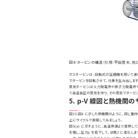
図4：タービンの構造（引用：平田哲夫、他2名
ガスタービンは、回転式の圧縮機を用いて連
でタービンを回転させて、仕事を生み出します
蒸気タービンは火力発電所や原子力発電所
て高温高圧の蒸気を作り、その蒸気でタービ
5. p-V 線図と熱機関
図3と図4 に示した熱機関のように、同じ動
上にサイクルで表現してみましょう。
図5(a) に示すように、高温熱源より受熱
を増し、圧力p を低下して、状態2 に変化し