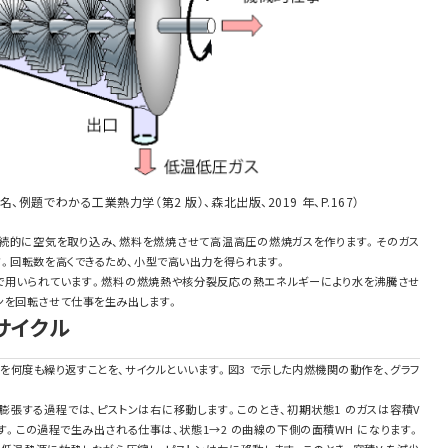
、例題でわかる工業熱力学（第2 版）、森北出版、2019 年、P.167）
続的に空気を取り込み、燃料を燃焼させて高温高圧の燃焼ガスを作ります。そのガス
。回転数を高くできるため、小型で高い出力を得られます。
で用いられています。燃料の燃焼熱や核分裂反応の熱エネルギーにより水を沸騰させ
ンを回転させて仕事を生み出します。
のサイクル
作を何度も繰り返すことを、サイクルといいます。図3 で示した内燃機関の動作を、グラフ
して膨張する過程では、ピストンは右に移動します。このとき、初期状態1 のガスは容積V
ます。この過程で生み出される仕事は、状態1→2 の曲線の下側の面積WH になります。