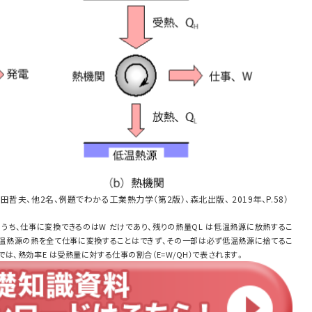
哲夫、他2名、例題でわかる工業熱力学（第2版）、森北出版、 2019年、P.58）
 のうち、仕事に変換できるのはW だけであり、残りの熱量QL は低温熱源に放熱するこ
高温熱源の熱を全て仕事に変換することはできず、その一部は必ず低温熱源に捨てるこ
は、熱効率E は受熱量に対する仕事の割合（E=W/QH）で表されます。