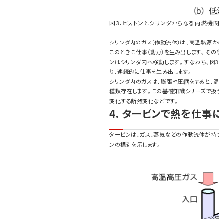
図3：ピストンとシリンダからなる内燃機
シリンダ内のガス（作動流体）は、高温熱源か
このときに仕事（動力）を生み出します。その後
ンはシリンダ内へ移動します。すなわち、図3(
り、連続的に仕事を生み出します。
シリンダ内のガスは、膨張や圧縮をすると、
種類存在します。この基礎知識シリーズで扱う
変化する断熱変化などです。
4. タービンで熱を仕事
タービンは、ガス、蒸気などの作動流体が持
ンの構造を示します。