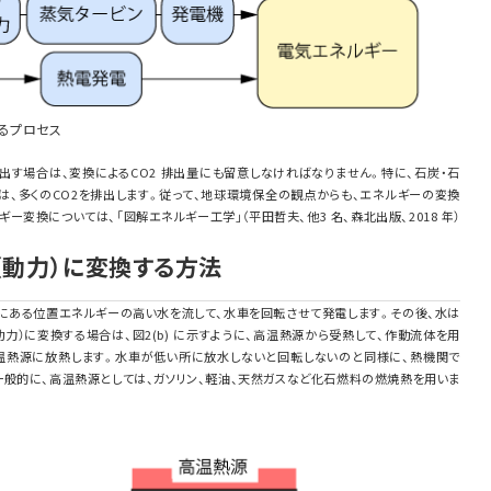
るプロセス
出す場合は、変換によるCO2 排出量にも留意しなければなりません。特に、石炭・石
は、多くのCO2を排出します。従って、地球環境保全の観点からも、エネルギーの変換
変換については、「図解エネルギー工学」（平田哲夫、他3 名、森北出版、2018 年）
（動力）に変換する方法
高所にある位置エネルギーの高い水を流して、水車を回転させて発電します。その後、水は
力）に変換する場合は、図2(b) に示すように、高温熱源から受熱して、作動流体を用
温熱源に放熱します。水車が低い所に放水しないと回転しないのと同様に、熱機関で
一般的に、高温熱源としては、ガソリン、軽油、天然ガスなど化石燃料の燃焼熱を用いま