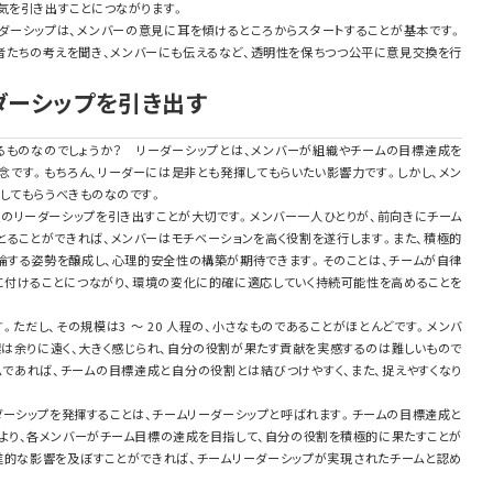
気を引き出すことにつながります。
ーダーシップは、メンバーの意見に耳を傾けるところからスタートすることが基本です。
者たちの考えを聞き、メンバーにも伝えるなど、透明性を保ちつつ公平に意見交換を行
ーダーシップを引き出す
るものなのでしょうか？ リーダーシップとは、メンバーが組織やチームの目標達成を
念です。もちろん、リーダーには是非とも発揮してもらいたい影響力です。しかし、メン
してもらうべきものなのです。
員のリーダーシップを引き出すことが大切です。メンバー一人ひとりが、前向きにチーム
とることができれば、メンバーはモチベーションを高く役割を遂行します。また、積極的
論する姿勢を醸成し、心理的安全性の構築が期待できます。そのことは、チームが自律
に付けることにつながり、環境の変化に的確に適応していく持続可能性を高めることを
。ただし、その規模は3 ～ 20 人程の、小さなものであることがほとんどです。メンバ
標は余りに遠く、大きく感じられ、自分の役割が果たす貢献を実感するのは難しいもので
ムであれば、チームの目標達成と自分の役割とは結びつけやすく、また、捉えやすくなり
ダーシップを発揮することは、チームリーダーシップと呼ばれます。チームの目標達成と
より、各メンバーがチーム目標の達成を目指して、自分の役割を積極的に果たすことが
進的な影響を及ぼすことができれば、チームリーダーシップが実現されたチームと認め