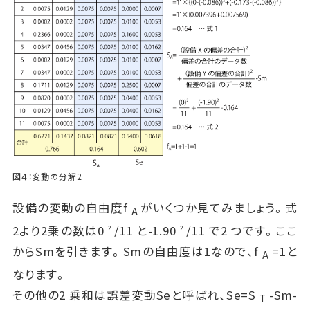
図４：変動の分解2
設備の変動の自由度f
がいくつか見てみましょう。式
A
2より2乗の数は0
/11 と-1.90
/11 で2 つです。ここ
2
2
からSmを引きます。Smの自由度は1なので、f
=1と
A
なります。
その他の2 乗和は誤差変動Seと呼ばれ、Se=S
-Sm-
T