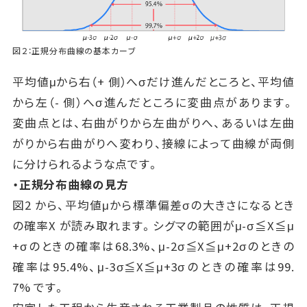
図２：正規分布曲線の基本カーブ
平均値μから右（+ 側）へσだけ進んだところと、平均値
から左（- 側）へσ進んだところに変曲点があります。
変曲点とは、右曲がりから左曲がりへ、あるいは左曲
がりから右曲がりへ変わり、接線によって曲線が両側
に分けられるような点です。
・正規分布曲線の見方
図2 から、平均値μから標準偏差σの大きさになるとき
の確率X が読み取れます。シグマの範囲がμ-σ≦X≦μ
+σのときの確率は68.3%、μ-2σ≦X≦μ+2σのときの
確率は95.4%、μ-3σ≦X≦μ+3σのときの確率は99.
7% です。