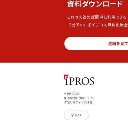
資料ダウンロード
これさえ読めば簡単に利用できる
「3分でわかるイプロス無料出展会
資料を見
〒105-0022
東京都港区海岸1-2-20
汐留ビルディング21階
MAP