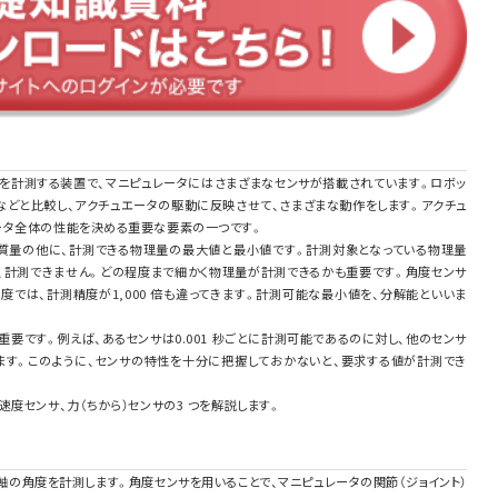
量を計測する装置で、マニピュレータにはさまざまなセンサが搭載されています。ロボッ
などと比較し、アクチュエータの駆動に反映させて、さまざまな動作をします。アクチュ
ータ全体の性能を決める重要な要素の一つです。
・質量の他に、計測できる物理量の最大値と最小値です。計測対象となっている物理量
と、計測できません。どの程度まで細かく物理量が計測できるかも重要です。角度センサ
1 度では、計測精度が1,000 倍も違ってきます。計測可能な最小値を、分解能といいま
重要です。例えば、あるセンサは0.001 秒ごとに計測可能であるのに対し、他のセンサ
ます。このように、センサの特性を十分に把握しておかないと、要求する値が計測でき
度センサ、力（ちから）センサの3 つを解説します。
の角度を計測します。角度センサを用いることで、マニピュレータの関節（ジョイント）