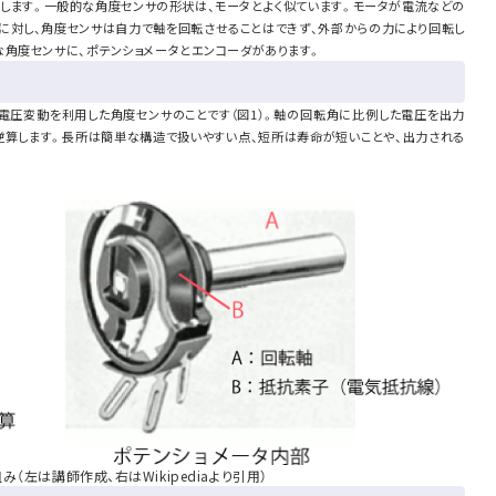
します。一般的な角度センサの形状は、モータとよく似ています。モータが電流などの
に対し、角度センサは自力で軸を回転させることはできず、外部からの力により回転し
な角度センサに、ポテンショメータとエンコーダがあります。
電圧変動を利用した角度センサのことです（図1）。軸の回転角に比例した電圧を出力
逆算します。長所は簡単な構造で扱いやすい点、短所は寿命が短いことや、出力される
（左は講師作成、右はWikipediaより引用）