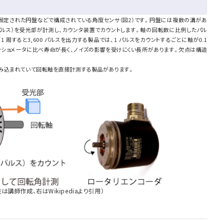
固定された円盤などで構成されている角度センサ（図2）です。円盤には複数の溝があ
パルス）を受光部が計測し、カウンタ装置でカウントします。軸の回転数に比例したパル
 周すると3,600 パルスを出力する製品では、1 パルスをカウントするごとに軸が0.1
ンショメータに比べ寿命が長く、ノイズの影響を受けにくい長所があります。欠点は構造
み込まれていて回転軸を直接計測する製品があります。
講師作成、右はWikipediaより引用）