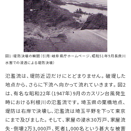
図1：堤防決壊の瞬間（引用：岐阜県庁ホームページ、昭和51年9月長良川
水害での浸透による堤防決壊）
氾濫流は、堤防近辺だけにとどまりません。破堤した
地点から、さらに下流へ向かって流れていきます。図2
は、有名な昭和22年（1947年）9月のカスリン台風発生
時における利根川の氾濫流です。埼玉県の栗橋地点、
堤防は右岸で決壊し、氾濫流は埼玉平野を下って東京
にまで及びました。そして、家屋の浸水30万戸、家屋流
失･倒壊2万3,000戸、死者1,000名という甚大な被害