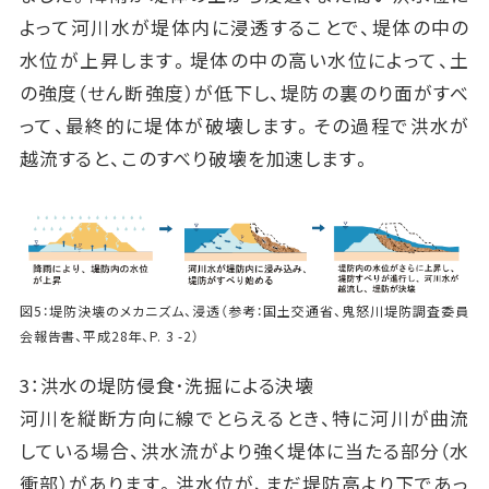
よって河川水が堤体内に浸透することで、堤体の中の
水位が上昇します。堤体の中の高い水位によって、土
の強度（せん断強度）が低下し、堤防の裏のり面がすべ
って、最終的に堤体が破壊します。その過程で洪水が
越流すると、このすべり破壊を加速します。
図5：堤防決壊のメカニズム、浸透（参考：国土交通省、鬼怒川堤防調査委員
会報告書、平成28年、P. 3 -2）
3：洪水の堤防侵食･洗掘による決壊
河川を縦断方向に線でとらえるとき、特に河川が曲流
している場合、洪水流がより強く堤体に当たる部分（水
衝部）があります。洪水位が、まだ堤防高より下であっ