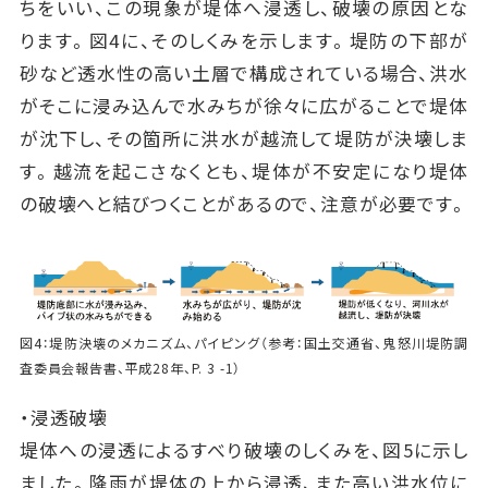
ちをいい、この現象が堤体へ浸透し、破壊の原因とな
ります。図4に、そのしくみを示します。堤防の下部が
砂など透水性の高い土層で構成されている場合、洪水
がそこに浸み込んで水みちが徐々に広がることで堤体
が沈下し、その箇所に洪水が越流して堤防が決壊しま
す。越流を起こさなくとも、堤体が不安定になり堤体
の破壊へと結びつくことがあるので、注意が必要です。
図4：堤防決壊のメカニズム、パイピング（参考：国土交通省、鬼怒川堤防調
査委員会報告書、平成28年、P. 3 -1）
・浸透破壊
堤体への浸透によるすべり破壊のしくみを、図5に示し
ました。降雨が堤体の上から浸透、また高い洪水位に