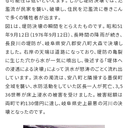
る可能性は低いといえます。しかし堤防決壊では、氾
濫流が民家を襲い、破壊し、住民を氾濫流に巻きこん
で多くの犠牲者が出ます。
図1は、堤防決壊の瞬間をとらえたものです。昭和51
年9月12日（1976年9月12日）、長時間の降雨が続き、
長良川の堤防が、岐阜県安八郡安八町大森で決壊し
ました。右岸の天端は道路になっており、堤防の亀裂
に生じた穴から水が一気に噴出し、後述する「堤体へ
の浸透による決壊」によって洪水が怒涛のごとく流れ出
しています。洪水の濁流は、安八町と隣接する墨俣町
全域を襲い、水防活動をしていた区長一人が死亡、3,5
36世帯が床上浸水の被害を受けました。被害総額は
両町で約130億円に達し、岐阜県史上最悪の河川の決
壊となったのです。