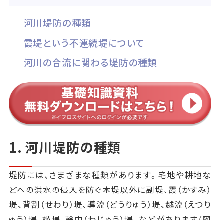
河川堤防の種類
霞堤という不連続堤について
河川の合流に関わる堤防の種類
1. 河川堤防の種類
堤防には、さまざまな種類があります。宅地や耕地な
どへの洪水の侵入を防ぐ本堤以外に副堤、霞（かすみ）
堤、背割（せわり）堤、導流（どうりゅう）堤、越流（えつり
ゅう）堤、横堤、輪中（わじゅう）堤、などがあります（図