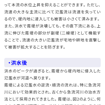
って本流の水位上昇を抑えることができます。ただし、
流速の大きな主流に比べて氾濫流は流速を失ってい
るので、堤内地に浸入しても被害は小さくて済みます。
また、洪水で霞堤が決壊しても、その直下流にある、上
流に伸びた霞堤の部分が副堤（二線堤）として機能す
ることで、流速の大きい氾濫流が宅地や耕地を直撃し
て被害が拡大することを防ぎます。
・洪水後
洪水のピークが過ぎると、霞堤から堤内地に侵入した
氾濫水が河道へ戻ります。
霞堤による氾濫水の逆流・順流の流れは、特に急流河
川において効果的とされ、古くから急流河川の治水方
法として採用されてきました。霞堤は、図2のように、何