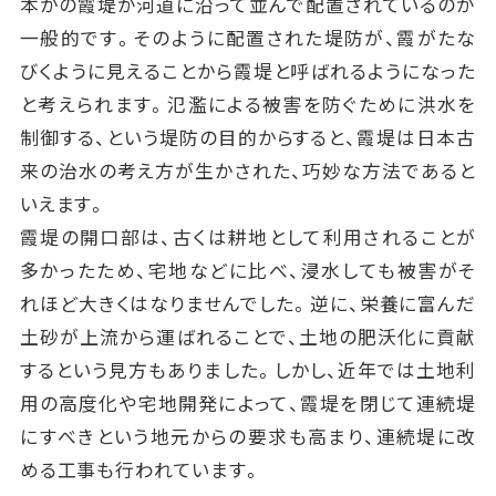
本かの霞堤が河道に沿って並んで配置されているのが
一般的です。そのように配置された堤防が、霞がたな
びくように見えることから霞堤と呼ばれるようになった
と考えられます。氾濫による被害を防ぐために洪水を
制御する、という堤防の目的からすると、霞堤は日本古
来の治水の考え方が生かされた、巧妙な方法であると
いえます。
霞堤の開口部は、古くは耕地として利用されることが
多かったため、宅地などに比べ、浸水しても被害がそ
れほど大きくはなりませんでした。逆に、栄養に富んだ
土砂が上流から運ばれることで、土地の肥沃化に貢献
するという見方もありました。しかし、近年では土地利
用の高度化や宅地開発によって、霞堤を閉じて連続堤
にすべきという地元からの要求も高まり、連続堤に改
める工事も行われています。