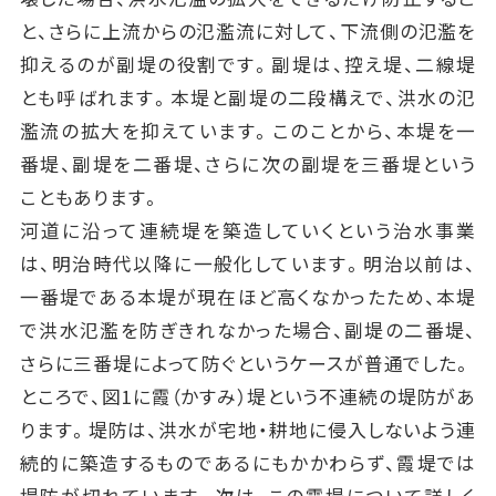
と、さらに上流からの氾濫流に対して、下流側の氾濫を
抑えるのが副堤の役割です。副堤は、控え堤、二線堤
とも呼ばれます。本堤と副堤の二段構えで、洪水の氾
濫流の拡大を抑えています。このことから、本堤を一
番堤、副堤を二番堤、さらに次の副堤を三番堤という
こともあります。
河道に沿って連続堤を築造していくという治水事業
は、明治時代以降に一般化しています。明治以前は、
一番堤である本堤が現在ほど高くなかったため、本堤
で洪水氾濫を防ぎきれなかった場合、副堤の二番堤、
さらに三番堤によって防ぐというケースが普通でした。
ところで、図1に霞（かすみ）堤という不連続の堤防があ
ります。堤防は、洪水が宅地・耕地に侵入しないよう連
続的に築造するものであるにもかかわらず、霞堤では