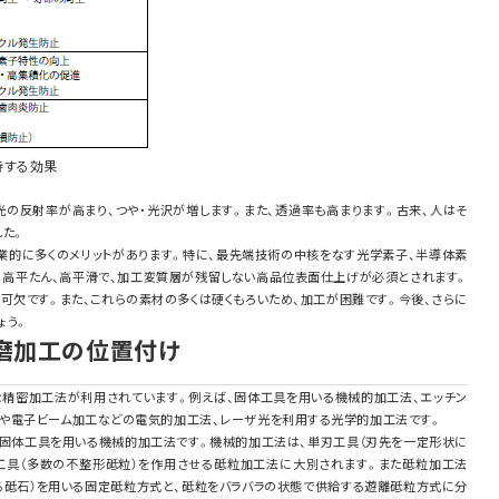
待する効果
光の反射率が高まり、つや・光沢が増します。また、透過率も高まります。古来、人はそ
した。
業的に多くのメリットがあります。特に、最先端技術の中核をなす光学素子、半導体素
、高平たん、高平滑で、加工変質層が残留しない高品位表面仕上げが必須とされます。
可欠です。また、これらの素材の多くは硬くもろいため、加工が困難です。今後、さらに
ょう。
研磨加工の位置付け
な精密加工法が利用されています。例えば、固体工具を用いる機械的加工法、エッチン
や電子ビーム加工などの電気的加工法、レーザ光を利用する光学的加工法です。
、固体工具を用いる機械的加工法です。機械的加工法は、単刃工具（刃先を一定形状に
工具（多数の不整形砥粒）を作用させる砥粒加工法に大別されます。また砥粒加工法
る砥石）を用いる固定砥粒方式と、砥粒をバラバラの状態で供給する遊離砥粒方式に分