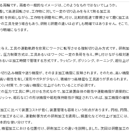
る両輪です。両者の一般的なイメージは、このようなものではないでしょうか。
装着して高速回転させ、工作物に対して一定の切り込みを与えて削る加工法
工液）を供給しながら、工作物を研磨布に押し付け、比較的低速で摩擦させて磨く加工法
一の工具を使う場合もあり、研削と研磨の違いは必ずしも明確ではありません。そこで、
り明確になります。
法
法
を与え、工具の運動軌跡を忠実にワークに転写させる強制切り込み方式です。研削加
す。圧力制御方式は、工具あるいはワークに一定の負荷を与え、押し付けながら相対運
あるいは加工時間で管理する方式です。ラッピング、ポリシング、ホーニング、超仕上げ
切り込み精度や送り精度が、そのまま加工精度に反映されます。そのため、高い精度
高い剛性を有し（変形やガタが少ない）、微細かつ高精密な工具送りが求められます。
にくい材質で、かつ高い精度に仕上げられていることが必須です。
定の圧力で工具に押し付ける方式なので、加工装置自体の剛性や運動精度が直接的に
ポリッシャ、砥石など）の形状精度や砥粒保持剛性が保証されていれば、加工精度の確保
削加工に比べて装置コストが低く、装置管理も容易という利点があります。円柱、円筒、
で加工するには、運動制御方式の研削加工を適用し、鏡面化などの仕上げ加工には、
本的な使い分けです。
、精密加工における位置付け、研削加工との違いを説明しました。次回は研磨加工の