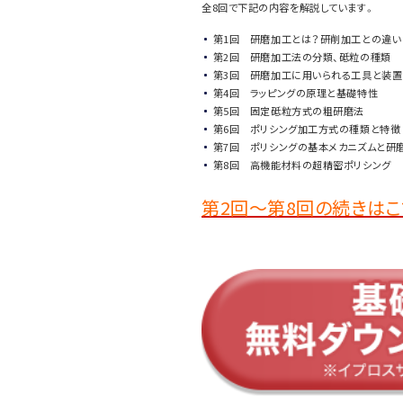
全8回で下記の内容を解説しています。
第1回 研磨加工とは？研削加工との違い
第2回 研磨加工法の分類、砥粒の種類
第3回 研磨加工に用いられる工具と装置
第4回 ラッピングの原理と基礎特性
第5回 固定砥粒方式の粗研磨法
第6回 ポリシング加工方式の種類と特徴
第7回 ポリシングの基本メカニズムと研
第8回 高機能材料の超精密ポリシング
第2回～第8回の続きはこ