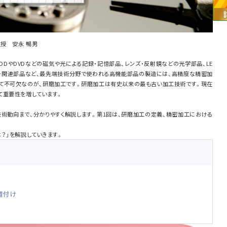
授 安永 暢男
DDやDVDなどの磁気や光による記録・記憶部品、レンズ・反射鏡などの光学部品、LE
ー関連部品など、最先端技術分野で使われる高機能部品の製造には、高精度な精密加
て不可欠なのが、研磨加工です。研磨加工は有史以来の最も古い加工技術です。現在
て重要性を増しています。
術動向まで、分かりやすく解説します。第1回は、研磨加工の定義、精密加工における
？」を解説していきます。
置付け