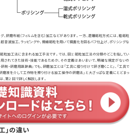
グ、研磨布紙（フィルムを含む）加工などがあります。一方、遊離砥粒方式には、粗砥粒
、超音波加工、ラッピングや、微細砥粒を用いて鏡面化を図るバフ仕上げ、ポリシングな
、砥粒加工法に含まれる加工手法です。では、図1：砥粒加工法の分類のどこを指してい
利用されてきた技術・技能であるためか、その定義はあいまいで、明確な規定がないの
研削・研磨用語辞典』でも、研磨加工とは「工具に摺り付けて研ぎ磨くこと」、「工具で
や研磨液を介して工作物を擦り付ける加工操作の研磨法」と大ざっぱな定義にとどまっ
、第2 回で詳しく解説します。
加工」の違い