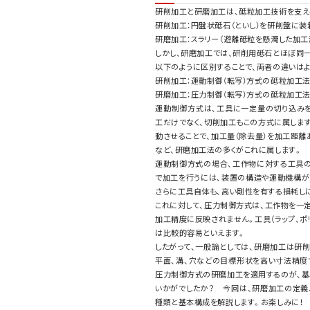
研削加工と研磨加工は、砥粒加工技術を支え
研削加工：円盤状砥石（といし）を研削盤に
研磨加工：スラリー（遊離砥粒を懸濁した加
しかし、研磨加工では、研削用砥石とほぼ同
以下のように区別することで、両者の違いはよ
研削加工：運動制御（転写）方式の砥粒加工
研磨加工：圧力制御（転写）方式の砥粒加工
運動制御方式は、工具に一定量の切り込み
工だけでなく、切削加工もこの方式に属しま
動させることで、加工量（除去量）を加工距離
など、研磨加工法の多くがこれに属します。
運動制御方式の場合、工作物に対する工具の
で加工を行うには、装置の構造や運動機構が
さらに工具自体も、高い剛性を有する損耗し
これに対して、圧力制御方式は、工作物を一
加工精度に反映されません。工具（ラップ、
は比較的容易といえます。
したがって、一般論としては、研磨加工は研
平面、溝、穴などの目標形状を高い寸法精度
圧力制御方式の研磨加工を適用するのが、基
いかがでしたか？ 今回は、研磨加工の定義
種類と基本構成を解説します。お楽しみに！