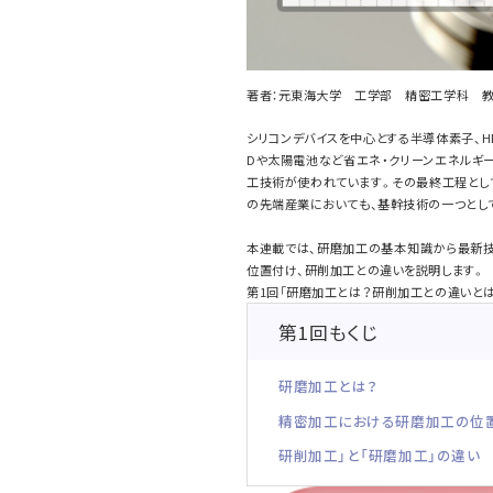
著者：元東海大学 工学部 精密工学科 教
シリコンデバイスを中心とする半導体素子、H
Dや太陽電池など省エネ・クリーンエネルギ
工技術が使われています。その最終工程とし
の先端産業においても、基幹技術の一つとし
本連載では、研磨加工の基本知識から最新技
位置付け、研削加工との違いを説明します。
第1回「研磨加工とは？研削加工との違いとは
第1回もくじ
研磨加工とは？
精密加工における研磨加工の位
研削加工」と「研磨加工」の違い