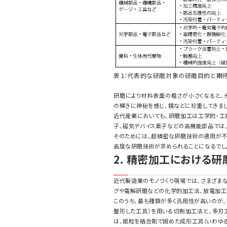
表１：代表的な研磨対象の研磨目的と期
研磨により材料表面の粗さが小さくなると、
の輝きに神秘を感じ、鏡などに珍重してきま
近代産業においても、研磨加工は工学的・工
子、磁気デバイス素子などの高機能部品では
そのためには、超精密な研磨技術の適用が不
高度な研磨技術が求められることになるでし
2. 精密加工における
近代製造業のモノづくり現場では、さまざま
グや電解研磨などの化学的加工法、放電加工
このうち、最も種類が多く汎用性が高いのが
整形した工具）を用いる切削加工法と、多刃
は、砥粒を結合剤で固めた成形工具（いわゆ