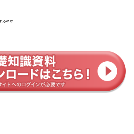
れるのか
度