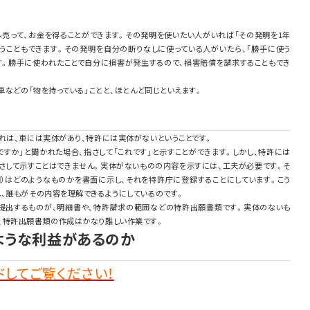
へ売って、お金を得ることができます。その発明を使いたい人がいれば「その発明を1年
言うこともできます。その発明を自分の断りなしに使っている人がいたら、「勝手に使う
ます。勝手に使われたことで自分に損害が発生するので、損害賠償を請求することもでき
車などの「物を持っている」ことと、ほとんど同じといえます。
れは、車には実体があり、特許には実体がないということです。
すか」と聞かれた場合、指さして「これです」と示すことができます。しかし、特許には
指さして示すことはできません。実体がないものの内容を示すには、工夫が必要です。そ
明）はどのようなものかを書面に示し、それを特許庁に登録することにしています。こう
、誰もがその内容を理解できるようにしているのです。
提出するものが、明細書や、特許請求の範囲などの特許出願書類です。実体のないも
、特許出願書類の作成はかなり難しい作業です。
のような利益があるのか
してご覧ください！