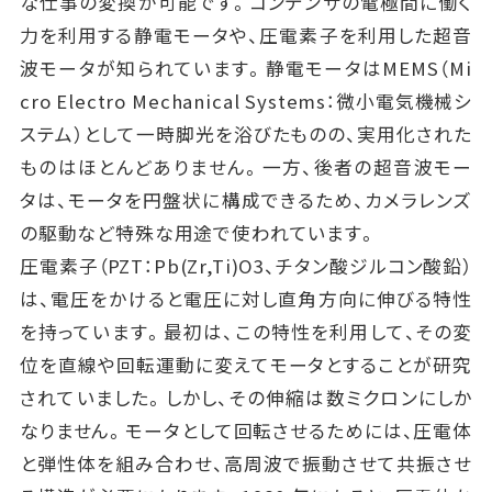
な仕事の変換が可能です。コンデンサの電極間に働く
力を利用する静電モータや、圧電素子を利用した超音
波モータが知られています。静電モータはMEMS（Mi
cro Electro Mechanical Systems：微小電気機械シ
ステム）として一時脚光を浴びたものの、実用化された
ものはほとんどありません。一方、後者の超音波モー
タは、モータを円盤状に構成できるため、カメラレンズ
の駆動など特殊な用途で使われています。
圧電素子（PZT：Pb(Zr,Ti)O3、チタン酸ジルコン酸鉛）
は、電圧をかけると電圧に対し直角方向に伸びる特性
を持っています。最初は、この特性を利用して、その変
位を直線や回転運動に変えてモータとすることが研究
されていました。しかし、その伸縮は数ミクロンにしか
なりません。モータとして回転させるためには、圧電体
と弾性体を組み合わせ、高周波で振動させて共振させ