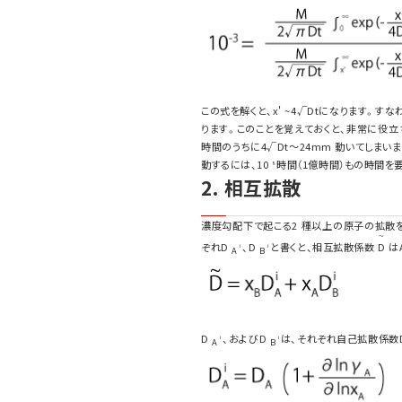
この式を解くと、x' ~4√Dtになります。
ります。このことを覚えておくと、非常に役立ち
時間のうちに4√Dt～24mm 動いてしまいま
動するには、10
時間（1億時間）もの時間を
8
2. 相互拡散
濃度勾配下で起こる2 種以上の原子の拡散を
～
ぞれD
、D
と書くと、相互拡散係数
D
は
i
i
A
B
D
、およびD
は、それぞれ自己拡散係数
i
i
A
B