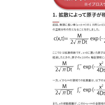
1. 拡散によって原子が
前回、無限に長い棒（x=±∞）の1 カ所（x=
の正規分布の形となることを示しました。
ここでD は拡散係数です。x=0に置いた原
経過したときの、原子のx≥0のx 軸全領域
一方、x'から∞の領域での拡散量は、以下の
また、xの移動距離が、この0<x<∞の全領域