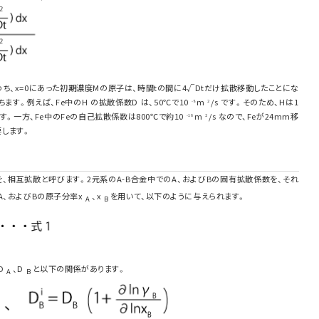
すなわち、x=0にあった初期濃度Mの原子は、時間tの間に4√Dtだけ拡散移動したことにな
ます。例えば、Fe中のH の拡散係数D は、50℃で10
m
/s です。そのため、Hは1
-8
2
す。一方、Fe中のFeの自己拡散係数は800℃で約10
m
/s なので、Feが24mm移
-16
2
要します。
、相互拡散と呼びます。2元系のA-B合金中でのA、およびBの固有拡散係数を、それ
A、およびBの原子分率x
、x
を用いて、以下のように与えられます。
A
B
D
、D
と以下の関係があります。
A
B