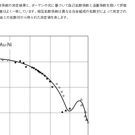
相互拡散係数の測定結果と、ダーケンの式に基づいて自己拡散係数と活量係数を用いて評価
者はよく一致しています。相互拡散係数は異なる合金組成の拡散対によって測定され
% 合金との拡散対から得られた測定値を表します。