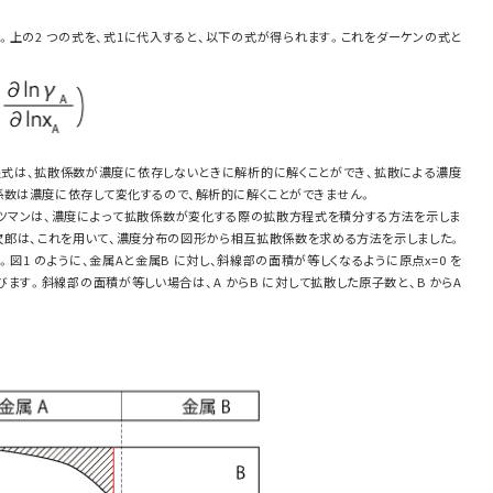
。上の2 つの式を、式1に代入すると、以下の式が得られます。これをダーケンの式と
方程式は、拡散係数が濃度に依存しないときに解析的に解くことができ、拡散による濃度
係数は濃度に依存して変化するので、解析的に解くことができません。
ルツマンは、濃度によって拡散係数が変化する際の拡散方程式を積分する方法を示しま
次郎は、これを用いて、濃度分布の図形から相互拡散係数を求める方法を示しました。
図1 のように、金属Aと金属B に対し、斜線部の面積が等しくなるように原点x=0 を
ます。斜線部の面積が等しい場合は、A からB に対して拡散した原子数と、B からA