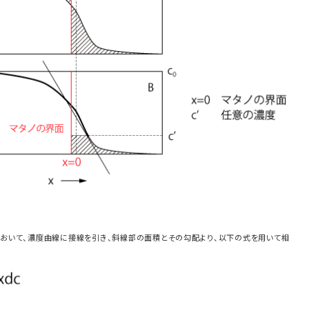
 において、濃度曲線に接線を引き、斜線部の面積とその勾配より、以下の式を用いて相