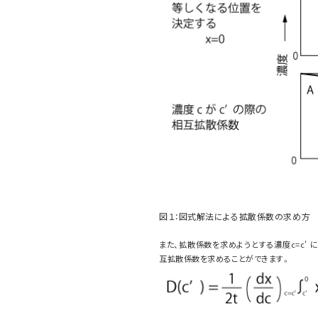
図１：図式解法による拡散係数の求め方
また、拡散係数を求めようとする濃度c=c'
互拡散係数を求めることができます。