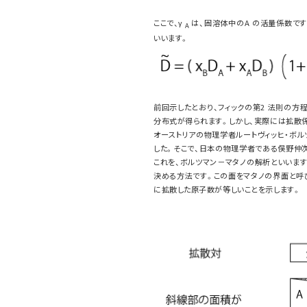
ここで、γ
は、固溶体中のA の活量係数です
A
いいます。
前回示したとおり、フィックの第2 法則の
分布式が得られます。しかし、実際には拡散
オーストリアの物理学者ルートヴィッヒ・ボ
した。そこで、日本の物理学者である俣野仲
これを、ボルツマン－マタノの解析といいます。
決める方法です。この面をマタノの界面と呼び
に拡散した原子数が等しいことを示します。