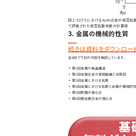
図２：925℃におけるAuNi合金の相
て評価された相互拡散係数の計算値
3. 金属の機械的性質
続きは資料をダウンロード
全6回で下記の内容を解説しています。
第1回金属の結晶構造
第2回金属合金の凝固組織と状態図
第3回金属における拡散
第4回金属における拡散と金属の機械的
第5回鉄鋼の強化法
第6回軽金属合金の強化法