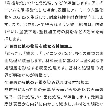
「陽極酸化」や「化成処理」などが該当します。アルミ
ニウムを陽極酸化した場合、表面にアルミニウム酸化
物Al2O3 層を生成して、耐摩耗性や耐食性が向上しま
す。また、化成処理で得られるリン酸亜鉛層は、防錆
（せい）、塗装下地、塑性加工時の潤滑などの効果を発
揮します。
3：表面に他の物質を載せる付加加工
「めっき」、「塗装」、「ライニング」など、多くの種類の表
面処理が該当します。材料表面に基材とは全く異なる
処理層を形成する表面処理です。基材と処理層の境
界が明確なのが特徴です。
4：表面から他の元素を染み込ませる付加加工
熱拡散によって他の元素が表面から染み込む表面処
理で、「浸炭処理」や「窒化処理」が該当します。元素濃
度は表面から内部に向かって減少し、基材との明確な