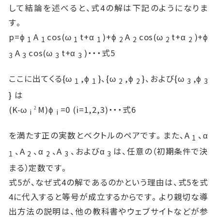
して結論を述べると、式4の解は下記のようになりま
す。
p=ϕ
A
cos(ω
t+α
)+ϕ
A
cos(ω
t+α
)+ϕ
1
1
1
1
2
2
2
2
A
cos(ω
t+α
)・・・式5
3
3
3
3
ここに出てくる{ω
,ϕ
}、{ω
,ϕ
}、および{ω
,ϕ
1
1
2
2
3
3
} は
(K-ω
M)ϕ
=0 (i=1,2,3)・・・式6
2
i
i
を満たす正の実数とベクトルのペアです。また、A
、α
1
、A
、α
、A
、およびα
は、任意の（初期条件で決
1
2
2
3
3
まる）定数です。
式5が、なぜ式4の解であるのかという理由は、式5を式
4に代入すると等号が成立するからです。より親切な導
出方法の説明は、他の教科書やウェブサイトなどが参