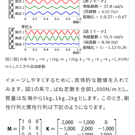
図2：図1の系でm
=m
=1kg、m
=2kg、k
=k
=k
=k
=1,000N/
1
2
3
1
2
3
4
mとしたときの自由振動
イメージしやすくするために、具体的な数値を入れて
みます。図1の系で、ばね定数を全部1,000N/mとし、
質量は左端から1kg、1kg、2kgとします。このとき、剛
性行列と慣性行列は下記のようになります。