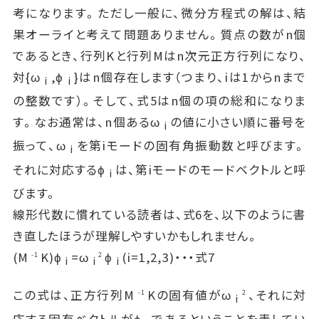
考になります。ただし一般に、微分方程式の解は、結
果オーライと考えて問題ありません。質点の数がn個
であるとき、行列Kと行列Mはn次元正方行列になり、
対{ω
,ϕ
}はn個存在します（つまり、iは1からnまで
i
i
の整数です）。そして、式5はn個の項の総和になりま
す。なお通常は、n個あるω
の値に小さい順に番号を
i
振って、ω
を第iモードの固有角振動数と呼びます。
i
それに対応するϕ
は、第iモードのモードベクトルと呼
i
びます。
線形代数に慣れている読者は、式6を、以下のように書
き直したほうが理解しやすいかもしれません。
(M
K)ϕ
=ω
ϕ
(i=1,2,3)・・・式7
-1
2
i
i
i
この式は、正方行列M
Kの固有値がω
、それに対
-1
2
i
応する固有ベクトルがϕ
であるということを表してい