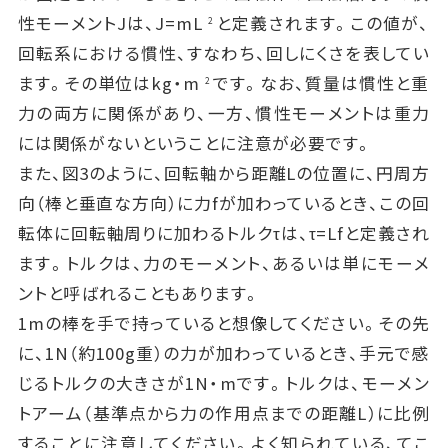
性モーメントJは、J=mL
と定義されます。この値が、
2
回転系における慣性、すなわち、回しにくさを表してい
ます。その単位はkg・m
です。なお、質量は慣性と重
2
力の両方に関係があり、一方、慣性モーメントは重力
には関係がないということに注意が必要です。
また、図3のように、回転軸から距離Lの位置に、円周方
向（棒と垂直な方向）に力fが加わっているとき、この回
転体に回転軸周りに加わるトルクτは、τ=Lfと定義され
ます。トルクは、力のモーメント、あるいは単にモーメ
ントと呼ばれることもあります。
1mの棒を手で持っていると想像してください。その先
に、1N（約100g重）の力が加わっているとき、手元で感
じるトルクの大きさが1N・mです。トルクは、モーメン
トアーム（基準点から力の作用点までの距離L）に比例
することに注意してください。よく知られている、てこ