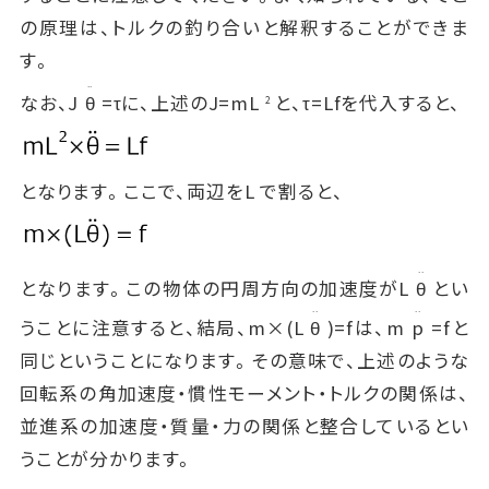
の原理は、トルクの釣り合いと解釈することができま
す。
..
なお、J
θ
=τに、上述のJ=mL
と、τ=Lfを代入すると、
2
となります。ここで、両辺をL で割ると、
..
となります。この物体の円周方向の加速度がL
θ
とい
..
..
うことに注意すると、結局、m×(L
θ
)=fは、m
p
=fと
同じということになります。その意味で、上述のような
回転系の角加速度・慣性モーメント・トルクの関係は、
並進系の加速度・質量・力の関係と整合しているとい
うことが分かります。