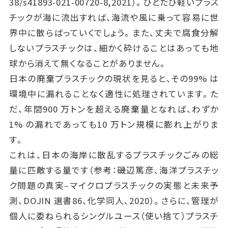
38/s41893-021-00720-8,2021）。ひとたび軽いプラス
チックが海に流出すれば、海流や風に乗って容易に世
界中に散らばっていくでしょう。また、丈夫で腐食分解
しないプラスチックは、細かく砕けることはあっても地
球から消えて無くなることがありません。
日本の廃棄プラスチックの現状を見ると、その99% は
環境中に漏れることなく適性に処理されています。た
だ、年間900 万トンを超える廃棄量となれば、わずか
1% の漏れであっても10 万トン規模に膨れ上がりま
す。
これは、日本の海岸に散乱するプラスチックごみの総
量に匹敵する量です（参考：磯辺篤彦、海洋プラスチッ
ク問題の真実‒マイクロプラスチックの実態と未来予
測、DOJIN 選書86、化学同人、2020）。さらに、管理が
個人に委ねられるシングルユース（使い捨て）プラスチ