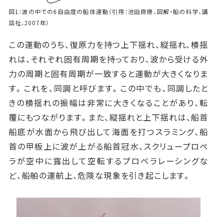
図1：波の中での6自由度の船体運動（引用：池田良穂、図解・船の科学、講
談社、2007年）
この運動のうち、復原力を持つ上下揺れ、縦揺れ、横揺
れは、それぞれ固有周期を持っており、波から受ける外
力の周期と固有周期が一致すると運動が大きくなりま
す。これを、同調と呼びます。この中でも、同調したと
きの横揺れの振幅は非常に大きくなることがあり、転
覆にもつながります。また、縦揺れと上下揺れは、船首
船底が水面から飛び出して海面を打つスラミング、船
首の甲板上に波が上がる船首冠水、スクリュープロペ
ラが空中に露出して空転するプロペラレーシングな
ど、船舶の運航上、危険な現象を引き起こします。