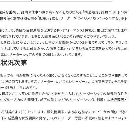
達成を重視し、計画や仕事の割り当てなどを取り仕切る「構造設定」行動と、部下の気
頼関係と意思疎通を図る「配慮」行動を、リーダーがどのくらい取っているのかを、部下
によって、集団の目標達成を促進するP（パフォーマンス）機能と、集団が崩れてしまわ
が確認されています。仕事と人間関係という2つの行動は分かりやすいでしょう。
ときに、なにかといえばつい、仕事か人間関係かという2分法で考えてしまう、そういう
リキリ回していける上司なのか、人情味にあふれ、いろいろ周りに気を配ってくれる上司
素は、リーダーシップの不動の2軸ともいわれています。
は状況次第
る人でも、別の部署に移ったらうまくいかなくなったりすることは、どこかで見聞きして
、状況に依存します。すごいリーダーも、さえないリーダーも、状況次第です。それを明
シー）理論というものです。
く環境とが、お互いに作用し合うことを考えに入れて、リーダーシップの状況依存性を
さ、グループ内の人間関係、部下の能力などが、リーダーシップに影響する状況要因と
シップ）理論がよく知られています。蒸気機関車のような名前なので、どこかの研修で聞い
、部下の成熟度を状況要因と見なし、それにリーダー行動の不動の2軸をかませています