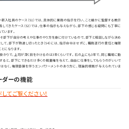
い新入社員のケース（S1）では、具体的に業務の指示を行い、こと細かに監督する教示
長してきたケース（S2）では、仕事の指示も与えながら、部下の感じる疑問にも丁寧に
れています。
およそ部下が自分の考えや仕事のやり方を身に付けているので、部下と相談しながら決め
して、部下が熟達し切ったとき（S4）には、指示命令はせずに、職務遂行の責任と権限
ことになります。
掛かりで、上司が深く目をかけるのは3年くらいです。石の上にも3年で、同じ職場に勤
うすると、部下にできるだけ多くの裁量権を与えて、自由に仕事をしてもらうのがいいで
ではなく、権限委譲を伴うエンパワーメントのあり方に、理論的根拠が与えられていま
リーダーの機能
してご覧ください！