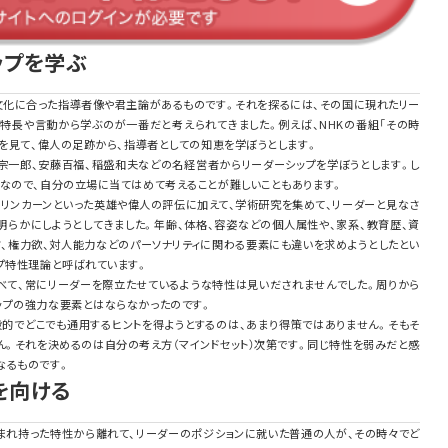
ップを学ぶ
文化に合った指導者像や君主論があるものです。それを探るには、その国に現れたリー
特長や言動から学ぶのが一番だと考えられてきました。例えば、NHKの番組「その時
どを見て、偉人の足跡から、指導者としての知恵を学ぼうとします。
宗一郎、安藤百福、稲盛和夫などの名経営者からリーダーシップを学ぼうとします。し
クなので、自分の立場に当てはめて考えることが難しいこともあります。
やリンカーンといった英雄や偉人の評伝に加えて、学術研究を集めて、リーダーと見なさ
明らかにしようとしてきました。年齢、体格、容姿などの個人属性や、家系、教育歴、資
さ、権力欲、対人能力などのパーソナリティに関わる要素にも違いを求めようとしたとい
プ特性理論と呼ばれています。
べて、常にリーダーを際立たせているような特性は見いだされませんでした。周りから
ップの強力な要素とはならなかったのです。
般的でどこでも通用するヒントを得ようとするのは、あまり得策ではありません。そもそ
ん。それを決めるのは自分の考え方（マインドセット）次第です。同じ特性を弱みだと感
なるものです。
を向ける
生まれ持った特性から離れて、リーダーのポジションに就いた普通の人が、その時々でど