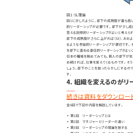
図1：SL理論
図1に示したように、部下の成熟度が最も低
的リーダーシップが必要です。部下が少し成
答える説得的リーダーシップがよいと考えら
部下の成熟度がさらに上がれば（S3）、お
るような参加的リーダーシップが適切です。そ
を部下に委ねる委任的リーダーシップがよい
日本の職場を眺めてみても、新人の部下が気
め続ければ、仕事を覚えてくるものです。そ
しょう。部下のことを放ったらかしにするの
す。
4. 組織を変えるのが
続きは資料をダウンロード
全6回で下記の内容を解説しています。
第1回 リーダーシップとは
第2回 マネジャーとリーダーの違い
第3回 リーダーシップの理論を旅する