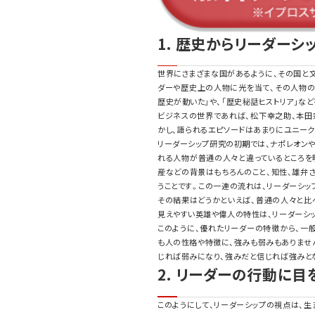
1. 歴史からリーダーシ
世界にさまざまな国があるように、その国と
ダーや歴史上の人物に光を当て、その人物の
歴史が動いた」や、「歴史秘話ヒストリア」な
ビジネスの世界であれば、松下幸之助、本田
かし、語られるエピソードはあまりにユニー
リーダーシップ研究の初期では、ナポレオン
れる人物が普通の人々と違っているところを
産などの背景はもちろんのこと、知性、雄弁
うことです。この一連の流れは、リーダーシッ
その結果はどうかといえば、普通の人々と比
見えやすい英雄や偉人の特性は、リーダーシ
このように、優れたリーダーの特徴から、一
も人の性格や特徴に、強みも弱みもありませ
じれば弱みになり、強みだと信じれば強みと
2. リーダーの行動に目
このようにして、リーダーシップの視点は、