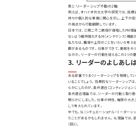
表1：リーダーシップ不動の2軸
例えば、オハイオ州立大学の研究では、目標
持ちや個人的な事情に関心を示し、上下の信
の視点から行動観察しています。
日本では、三隅二不二教授が提唱したPM理論
ないよう維持強化するM（メンテナンス）機能
私たちは、職場や上司のことをいろいろ考える
癖があるものです。仕事ができて、業務をキ
なのか。リーダーの行動を捉えるこの2つの要
3. リーダーのよしあし
ある部署でうまくリーダーシップを発揮してい
いることでしょう。効果的なリーダーシップは
らかにしたのが、条件適合（コンティンジェン
条件適合理論では、リーダーの行動と取り巻
明らかにしました。仕事の特性、権限の大き
して考えられています。
中でも、SL（シチュエーショナル・リーダー
たことがあるかもしれません。SL理論では
（図1）。