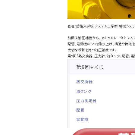
著者：防衛大学校 システム工学群 機械シス
前回は油圧補機から、アキュムレータとフィ
配管、電動機の5つを取り上げ、構造や特徴
大切な役割を持つ油圧補機です。
第9回「熱交換器、圧力計、油タンク、配管、電
第9回もくじ
熱交換器
油タンク
圧力測定器
配管
電動機