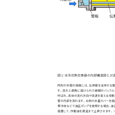
図１：水冷式熱交換器の内部構造図とJI
円形の外殻の両端には、伝熱管を支持する管
す。流れと直角に設けられた数個のバッフル
呼ばれ、流体の流れ方向や流速を変える役割
管の内部を流れます。右側の水室カバーを経
寒冷地などで油圧ポンプを使用する場合、油
設置して、作動油を適温まで上昇させます。