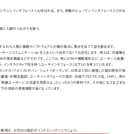
ンマシンインタフェースとも呼ばれる。また、狭義のヒューマンインタフェースとされる
間と人間のつながりを扱う。
、すなわち人間と機器やソフトウェアとの間の接点に焦点を当てて話を進めます。
ーザーとコミュニケーションをとるという状況でなくても存在します。例えば、洗濯機な
TMの端末画面などがそれです。ここでは、特にATMや情報端末など、ユーザーと装置・
、インタラクティブ性を持つユーザインタフェース（以下UI）を考えていきます。
ーランド大（アメリカ）のベン・シュナイダーマンが、30年ほど前に提唱した設計原則が知
東基衛・井関治監訳、ユーザインタフェースの設計、日経マグロウヒル社、1987）。例え
、「熟練ユーザーには近道を用意せよ」といった8つの原則です。その他にもさまざまな
以下の項目の登場頻度が高くなっています。
事項は、大切なUI設計ポイントといっていいでしょう。