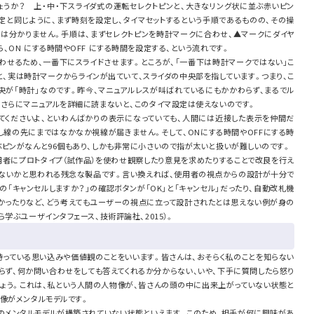
ょうか？ 上・中・下スライダ式の運転セレクトピンと、大きなリング状に並ぶ赤いピン
定と同じように、まず時刻を設定し、タイマセットするという手順であるものの、その操
には分かりません。手順は、まずセレクトピンを時計マークに合わせ、▲マークにダイヤ
、ON にする時間やOFF にする時間を設定する、という流れです。
わせるため、一番下にスライドさせます。ところが、「一番下は時計マークではない」こ
と、実は時計マークからラインが出ていて、スライダの中央部を指しています。つまり、こ
、中央が「時計」なのです。昨今、マニュアルレスが叫ばれているにもかかわらず、まるでル
、さらにマニュアルを詳細に読まないと、このタイマ設定は使えないのです。
てくださいよ、といわんばかりの表示になっていても、人間には近接した表示を仲間だ
し線の先にまではなかなか視線が届きません。そして、ONにする時間やOFFにする時
ピンがなんと96個もあり、しかも非常に小さいので指が太いと扱いが難しいのです。
用者にプロトタイプ（試作品）を使わせ観察したり意見を求めたりすることで改良を行え
はないかと思われる残念な製品です。言い換えれば、使用者の視点からの設計が十分で
の「キャンセルしますか？」の確認ボタンが「OK」と「キャンセル」だったり、自動改札機
ったりなど、どう考えてもユーザーの視点に立って設計されたとは思えない例が身の
学ぶユーザインタフェース、技術評論社、2015）。
持っている思い込みや価値観のことをいいます。皆さんは、おそらく私のことを知らない
らず、何か問い合わせをしても答えてくれるか分からない、いや、下手に質問したら怒り
しょう。これは、私という人間の人物像が、皆さんの頭の中に出来上がっていない状態と
像がメンタルモデルです。
のメンタルモデルが構築されていない状態といえます。このため、相手が何に興味があ