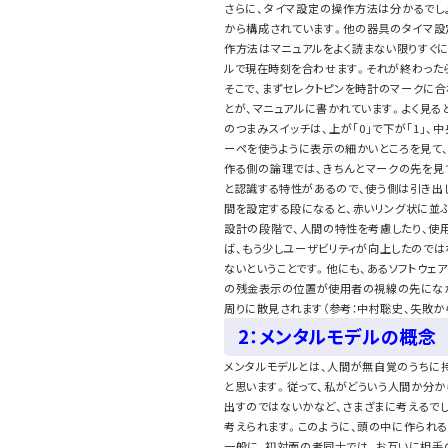
さらに、タイマ設定の操作方法は分かるでし
から構成されています。他の器具のタイマ設
作方法はマニュアルをよく読まない限りすぐ
ルで現在時刻を合わせます。それが終わったら
そこで、まずセレクトピンを時計のマークに合
とが、マニュアルに書かれています。よく見る
のつまみスイッチは、上が｢0｣で下が｢1｣
ーペを使うように表示の細かいところを見て
作る側の論理では、きちんとマークの先を見
と認識する特性があるので、使う側は引き出
間を設定する段になると、赤いリング状に並ぶ
設計の段階で、人間の特性を考慮したり、使
ば、もう少しユーザビリティが向上したので
ないということです。他にも、あるソフトウェア
の残金表示の位置が使用者の視線の先になか
周りに散見されます（参考：中村聡史、失敗から
2：メンタルモデルの概念
メンタルモデルとは、人間が無自覚のうちに
と思います。従って、私がどういう人間か分か
出すのではないかなど、さまざまに考えるで
考えられます。このように、頭の中に作られる
一般に、初対面の者同士では、お互いに相手