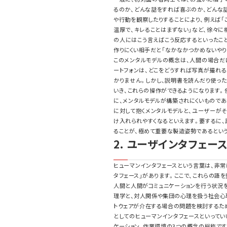
るのか、どんな話をすれば喜ぶのか、どんな
や行動を観察したりすることにより、例えば
温厚で、キレることはまずない」など、徐々に
の人にはこう言えばこう反応するといったこ
作りにくい相手だと「なかなかつかめないやり
このメンタルモデルの概念は、人間の場合だ
ートフォンは、どこをどうすれば写真が撮れ
かりません。しかし、説明書を読んだり使っ
いき、これらの操作ができるようになります。
に、メンタルモデルが構築されにくいもので
に対して抱くメンタルモデルと、ユーザーが
け入れられやすくなるといえます。要するに
ることが、極めて重要な製造姿勢であるという
2. ユーザインタフェー
ヒューマンインタフェースという言葉は、非常
タフェース」があります。ここで、これらの語を
人間と人間がコミュニケーションを行う状況
理学と、対人関係や集団の心理を扱う社会心
トウェアが介在する場合の問題を検討するた
としてのヒューマンインタフェースといってい
ケーション、作業環境の3つの概念の総称です（