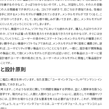
話を嫌がるのかなど、さっぱり分からないのです。しかし、対話をしたり、その人の言動
「この人は既婚者で子供が2人いる。ゴルフが大好きで、日ごろは子煩悩である。性格は
相手に対するメンタルモデルが構築されていきます。メンタルモデルができてくると、こ
とが分かってきます。そして、安心感や親しみが湧いてきます。逆に、メンタルモデルが
にくい人だ」ということになってしまいます。
けでなく、機器やシステム、ソフトウェアにおいても使われます。購入したばかりのスマ
るのか、どうすれば撮った写真を見たりそれを消去できたりするのかなどが、すぐには分
たりしていくうちに、ユーザーの頭の中にスマートフォンのメンタルモデルが構築されて
使い勝手のよい機器やソフトウェアであれば、メンタルモデルが早く容易に構築され、逆
あれば、ユーザビリティが悪い製品だということになります。一般に、設計者が開発製品
その製品に対して抱くメンタルモデルとが近ければ近いほど、その製品はユーザーに受
、設計者がユーザー側の視点に立ち、ユーザーのメンタルモデルに類推して製品設計す
ことです。
スと設計原則
に幅広い概念を持っています。似た言葉に「ユーザインタフェース」や「マンマシンイン
整理しておきましょう。
を考えます。このような状況に関しての問題を議論する学問は、主に人間単体を扱う心
理学です。現代のように、人間と人間のコミュニケーションに、道具としての機器やソフ
めには、工学の立場からさまざまな要素を考える必要が出てきます。これが、学問分野
いでしょう。ヒューマンインタフェースとは、ユーザインタフェース、ヒューマンコミュニ
図2）。