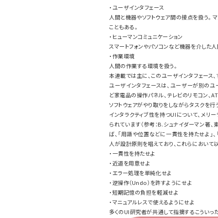
・ユーザインタフェース
人間と機器やソフトウェア間の接点を扱う。マ
こともある。
・ヒューマンコミュニケーション
スマートフォンやパソコンなど機器を介した人
・作業環境
人間の作業する環境を扱う。
本連載では主に、このユーザインタフェース
ユーザインタフェースは、ユーザーが別のユ
ど家電品の操作パネル、テレビのリモコン、A
ソフトウェアがやり取りをしながらタスクを行う
インタラクティブ性を持つUIについて、メリ
られています（参考：B.シュナイダーマン著、
ば、「用語や位置などに一貫性を持たせよ」
人が設計原則を唱えており、これらにおいて
・一貫性を持たせよ
・近道を用意せよ
・エラー処理を単純化せよ
・逆操作（Undo）を許すようにせよ
・短期記憶の負担を軽減せよ
・マニュアルレスで使えるようにせよ
多くのUI研究者が共通して指摘するこういった