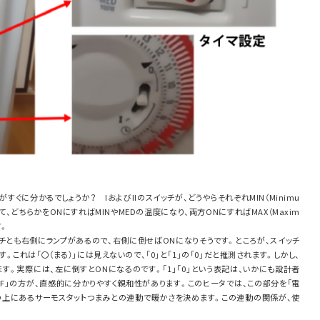
ぐに分かるでしょうか？ IおよびIIのスイッチが、どうやらそれぞれMIN（Minimu
いて、どちらかをONにすればMINやMEDの温度になり、両方ONにすればMAX（Maxim
す。
チとも右側にランプがあるので、右側に倒せばONになりそうです。ところが、スイッチ
。これは「〇（まる）」には見えないので、「0」と「1」の「0」だと推測されます。しかし、
ます。実際には、左に倒すとONになるのです。「1」「0」という表記は、いかにも設計者
FF」の方が、直感的に分かりやすく親和性があります。このヒータでは、この部分を「電
の上にあるサーモスタットつまみとの連動で暖かさを決めます。この連動の関係が、使