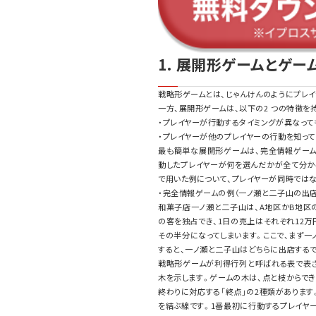
1. 展開形ゲームとゲー
戦略形ゲームとは、じゃんけんのようにプレ
一方、展開形ゲームは、以下の2 つの特徴を
・プレイヤーが行動するタイミングが異なって
・プレイヤーが他のプレイヤーの行動を知っ
最も簡単な展開形ゲームは、完全情報ゲーム
動したプレイヤーが何を選んだかが全て分か
で用いた例について、プレイヤーが同時ではな
・完全情報ゲームの例（一ノ瀬と二子山の出店
和菓子店一ノ瀬と二子山は、A地区かB地区
の客を独占でき、1日の売上はそれぞれ12万
その半分になってしまいます。ここで、まず
すると、一ノ瀬と二子山はどちらに出店するで
戦略形ゲームが利得行列と呼ばれる表で表さ
木を示します。ゲームの木は、点と枝からでき
終わりに対応する「終点」の2種類がありま
を結ぶ線です。1番最初に行動するプレイヤー