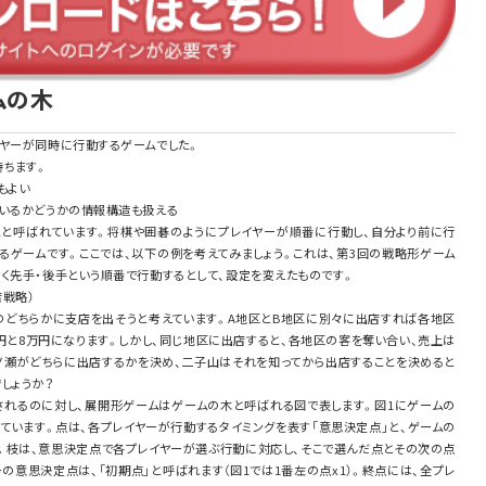
ムの木
イヤーが同時に行動するゲームでした。
持ちます。
もよい
ているかどうかの情報構造も扱える
と呼ばれています。将棋や囲碁のようにプレイヤーが順番に行動し、自分より前に行
るゲームです。ここでは、以下の例を考えてみましょう。これは、第3回の戦略形ゲーム
く先手・後手という順番で行動するとして、設定を変えたものです。
戦略）
のどちらかに支店を出そうと考えています。A地区とB地区に別々に出店すれば各地区
円と8万円になります。しかし、同じ地区に出店すると、各地区の客を奪い合い、売上は
一ノ瀬がどちらに出店するかを決め、二子山はそれを知ってから出店することを決めると
しょうか？
れるのに対し、展開形ゲームはゲームの木と呼ばれる図で表します。図1にゲームの
ています。点は、各プレイヤーが行動するタイミングを表す「意思決定点」と、ゲームの
す。枝は、意思決定点で各プレイヤーが選ぶ行動に対応し、そこで選んだ点とその次の点
の意思決定点は、「初期点」と呼ばれます（図1では1番左の点x1）。終点には、全プレ