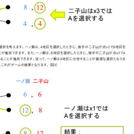
選択を考えます。一ノ瀬は、A地区を選択したときに、後手の二子山が点x2でB地区を
とが推測できます。また、一ノ瀬は、B地区を選択したときに、後手の二子山が点x3でA
なることが推測できます。従って、一ノ瀬はA地区に立地することが最適な選択となりま
、これがゲームの結果となります。（図3）