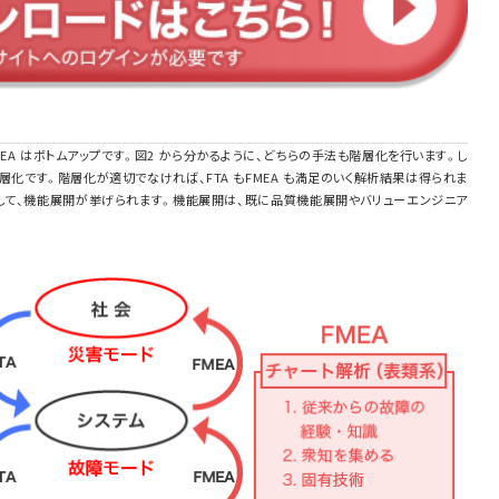
！
FMEA はボトムアップです。図2 から分かるように、どちらの手法も階層化を行います。し
階層化です。階層化が適切でなければ、FTA もFMEA も満足のいく解析結果は得られま
して、機能展開が挙げられます。機能展開は、既に品質機能展開やバリューエンジニア