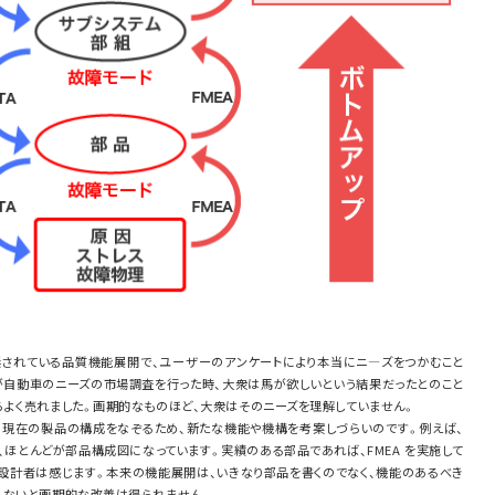
推奨されている品質機能展開で、ユーザーのアンケートにより本当にニ―ズをつかむこと
ドが自動車のニーズの市場調査を行った時、大衆は馬が欲しいという結果だったとのこと
らよく売れました。画期的なものほど、大衆はそのニーズを理解していません。
に現在の製品の構成をなぞるため、新たな機能や機構を考案しづらいのです。例えば、
と、ほとんどが部品構成図になっています。実績のある部品であれば、FMEA を実施して
設計者は感じます。本来の機能展開は、いきなり部品を書くのでなく、機能のあるべき
しないと画期的な改善は得られません。