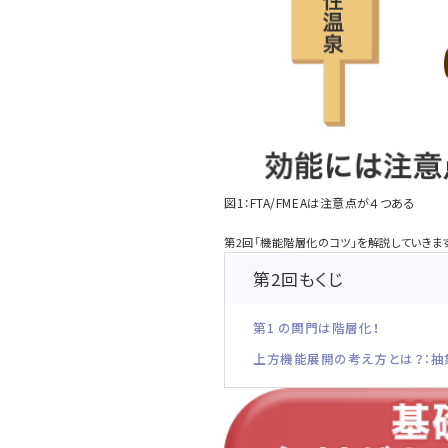
図1：FTA/FMEAは注意点が４つある
第2回「機能階層化のコツ」を解説していきま
第2回もくじ
第1 の関門は階層化！
上方機能展開の考え方とは？：抽