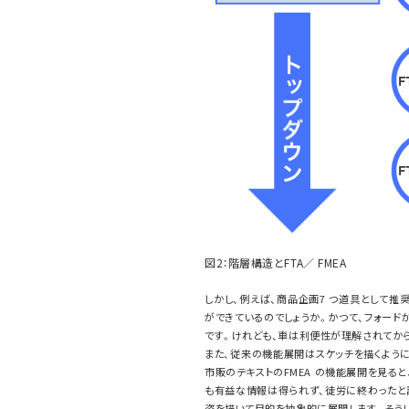
図2：階層構造とFTA／ FMEA
しかし、例えば、商品企画7 つ道具として
ができているのでしょうか。かつて、フォー
です。けれども、車は利便性が理解されてか
また、従来の機能展開はスケッチを描くよう
市販のテキストのFMEA の機能展開を見る
も有益な情報は得られず、徒労に終わったと
姿を描いて目的を抽象的に展開します。そう