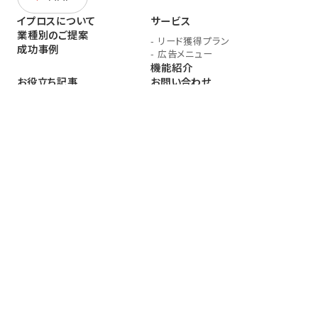
イプロスについて
サービス
業種別のご提案
-
リード獲得プラン
成功事例
-
広告メニュー
機能紹介
お役立ち記事
お問い合わせ
お役立ち資料
-
展示会に関するお問い合わせ
お知らせ
-
広告掲載に関するお問い合わ
企業情報
せ
-
イプロス無料掲載のご相談
-
運営サイト・会社に関するお
問い合わせ
公式インスタグラム
ヘルプサイト
プライバシーポリシー
（情報の外部送信に関する内容を含む。）
採用情報